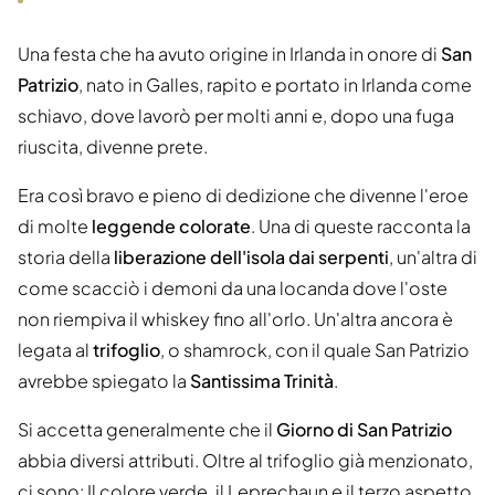
Una festa che ha avuto origine in Irlanda in onore di
San
Patrizio
, nato in Galles, rapito e portato in Irlanda come
schiavo, dove lavorò per molti anni e, dopo una fuga
riuscita, divenne prete.
Era così bravo e pieno di dedizione che divenne l'eroe
di molte
leggende colorate
. Una di queste racconta la
storia della
liberazione dell'isola dai serpenti
, un'altra di
come scacciò i demoni da una locanda dove l'oste
non riempiva il whiskey fino all'orlo. Un'altra ancora è
legata al
trifoglio
, o shamrock, con il quale San Patrizio
avrebbe spiegato la
Santissima Trinità
.
Si accetta generalmente che il
Giorno di San Patrizio
abbia diversi attributi. Oltre al trifoglio già menzionato,
ci sono: Il colore verde, il Leprechaun e il terzo aspetto