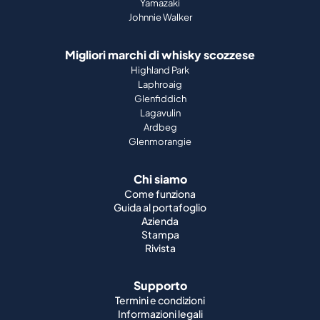
Yamazaki
Johnnie Walker
Migliori marchi di whisky scozzese
Highland Park
Laphroaig
Glenfiddich
Lagavulin
Ardbeg
Glenmorangie
Chi siamo
Come funziona
Guida al portafoglio
Azienda
Stampa
Rivista
Supporto
Termini e condizioni
Informazioni legali