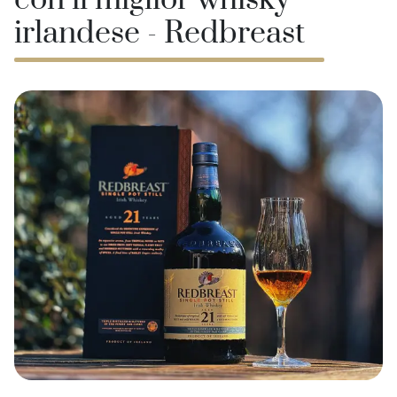
con il miglior whisky
irlandese - Redbreast