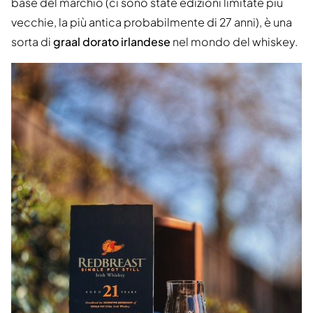
base del marchio (ci sono state edizioni limitate più
vecchie, la più antica probabilmente di 27 anni), è una
sorta di
graal dorato irlandese
nel mondo del whiskey.