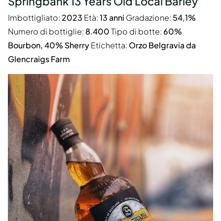
Springbank 13 Years Old Local Barley
Imbottigliato:
2023
Età:
13 anni
Gradazione:
54,1%
Numero di bottiglie:
8.400
Tipo di botte:
60%
Bourbon, 40% Sherry
Etichetta:
Orzo Belgravia da
Glencraigs Farm