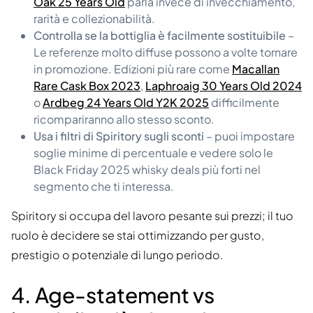
Oak 25 Years Old
parla invece di invecchiamento,
rarità e collezionabilità.
Controlla se la bottiglia è facilmente sostituibile
–
Le referenze molto diffuse possono a volte tornare
in promozione. Edizioni più rare come
Macallan
Rare Cask Box 2023
,
Laphroaig 30 Years Old 2024
o
Ardbeg 24 Years Old Y2K 2025
difficilmente
ricompariranno allo stesso sconto.
Usa i filtri di Spiritory sugli sconti
– puoi impostare
soglie minime di percentuale e vedere solo le
Black Friday 2025 whisky deals più forti nel
segmento che ti interessa.
Spiritory si occupa del lavoro pesante sui prezzi; il tuo
ruolo è decidere se stai ottimizzando per gusto,
prestigio o potenziale di lungo periodo.
4. Age-statement vs