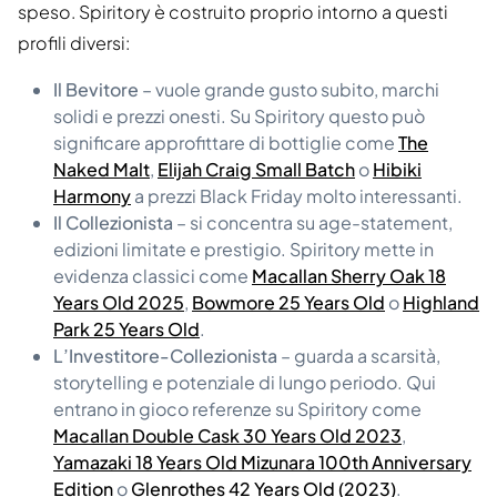
speso. Spiritory è costruito proprio intorno a questi
profili diversi:
Il Bevitore
– vuole grande gusto subito, marchi
solidi e prezzi onesti. Su Spiritory questo può
significare approfittare di bottiglie come
The
Naked Malt
,
Elijah Craig Small Batch
o
Hibiki
Harmony
a prezzi Black Friday molto interessanti.
Il Collezionista
– si concentra su age-statement,
edizioni limitate e prestigio. Spiritory mette in
evidenza classici come
Macallan Sherry Oak 18
Years Old 2025
,
Bowmore 25 Years Old
o
Highland
Park 25 Years Old
.
L’Investitore-Collezionista
– guarda a scarsità,
storytelling e potenziale di lungo periodo. Qui
entrano in gioco referenze su Spiritory come
Macallan Double Cask 30 Years Old 2023
,
Yamazaki 18 Years Old Mizunara 100th Anniversary
Edition
o
Glenrothes 42 Years Old (2023)
.