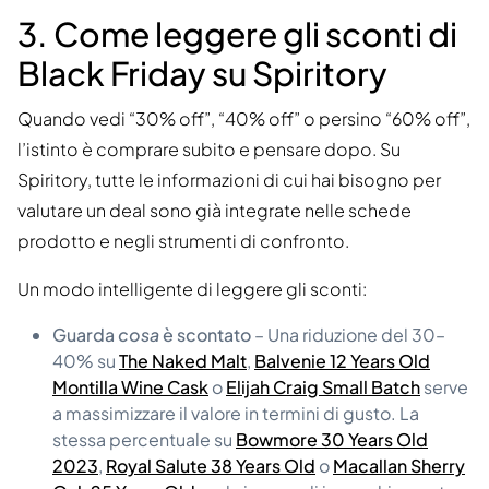
3. Come leggere gli sconti di
Black Friday su Spiritory
Quando vedi “30% off”, “40% off” o persino “60% off”,
l’istinto è comprare subito e pensare dopo. Su
Spiritory, tutte le informazioni di cui hai bisogno per
valutare un deal sono già integrate nelle schede
prodotto e negli strumenti di confronto.
Un modo intelligente di leggere gli sconti:
Guarda
cosa
è scontato
– Una riduzione del 30–
40% su
The Naked Malt
,
Balvenie 12 Years Old
Montilla Wine Cask
o
Elijah Craig Small Batch
serve
a massimizzare il valore in termini di gusto. La
stessa percentuale su
Bowmore 30 Years Old
2023
,
Royal Salute 38 Years Old
o
Macallan Sherry