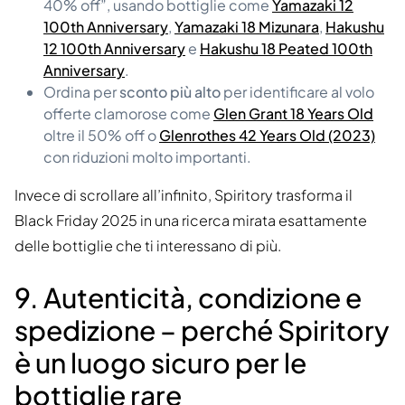
40% off”, usando bottiglie come
Yamazaki 12
100th Anniversary
,
Yamazaki 18 Mizunara
,
Hakushu
12 100th Anniversary
e
Hakushu 18 Peated 100th
Anniversary
.
Ordina per
sconto più alto
per identificare al volo
offerte clamorose come
Glen Grant 18 Years Old
oltre il 50% off o
Glenrothes 42 Years Old (2023)
con riduzioni molto importanti.
Invece di scrollare all’infinito, Spiritory trasforma il
Black Friday 2025 in una ricerca mirata esattamente
delle bottiglie che ti interessano di più.
9. Autenticità, condizione e
spedizione – perché Spiritory
è un luogo sicuro per le
bottiglie rare