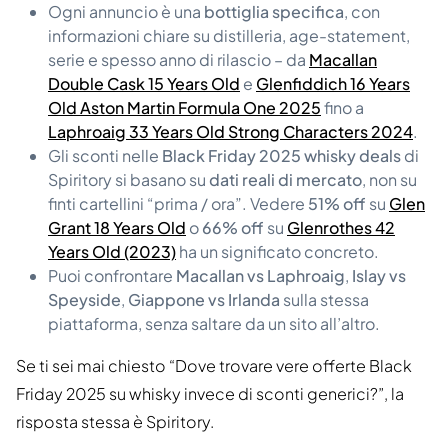
Ogni annuncio è una
bottiglia specifica
, con
informazioni chiare su distilleria, age-statement,
serie e spesso anno di rilascio – da
Macallan
Double Cask 15 Years Old
e
Glenfiddich 16 Years
Old Aston Martin Formula One 2025
fino a
Laphroaig 33 Years Old Strong Characters 2024
.
Gli sconti nelle
Black Friday 2025 whisky deals
di
Spiritory si basano su
dati reali di mercato
, non su
finti cartellini “prima / ora”. Vedere
51% off
su
Glen
Grant 18 Years Old
o
66% off
su
Glenrothes 42
Years Old (2023)
ha un significato concreto.
Puoi confrontare
Macallan vs Laphroaig
,
Islay vs
Speyside
,
Giappone vs Irlanda
sulla stessa
piattaforma, senza saltare da un sito all’altro.
Se ti sei mai chiesto “Dove trovare vere offerte Black
Friday 2025 su whisky invece di sconti generici?”, la
risposta stessa è Spiritory.