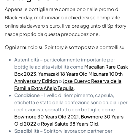
Appena le bottiglie rare compaiono nelle promo di
Black Friday, molti iniziano a chiedersi se comprarle
online sia davvero sicuro. Il valore aggiunto di Spiritory
nasce proprio da questa preoccupazione.
Ogni annuncio su Spiritory è sottoposto a controlli su:
Autenticità
– particolarmente importante per
bottiglie ad alta visibilità come
Macallan Rare Cask
Box 2023
,
Yamazaki 18 Years Old Mizunara 100th
Anniversary Edition
o
Jose Cuervo Reserva de la
Familia Extra Añejo Tequila
.
Condizione
– livello di riempimento, capsula,
etichetta e stato della confezione sono cruciali per
i collezionisti, soprattutto con bottiglie come
Bowmore 30 Years Old 2021
,
Bowmore 30 Years
Old 2022
o
Royal Salute 38 Years Old
.
Spedibilità
– Spiritory lavora con partner per