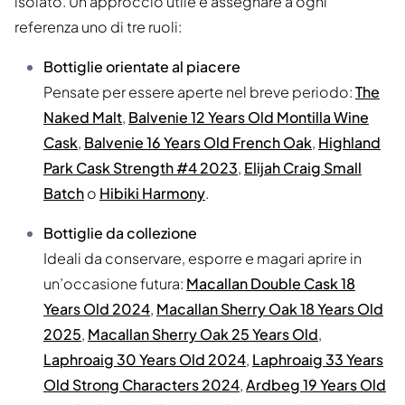
isolato. Un approccio utile è assegnare a ogni
referenza uno di tre ruoli:
Bottiglie orientate al piacere
Pensate per essere aperte nel breve periodo:
The
Naked Malt
,
Balvenie 12 Years Old Montilla Wine
Cask
,
Balvenie 16 Years Old French Oak
,
Highland
Park Cask Strength #4 2023
,
Elijah Craig Small
Batch
o
Hibiki Harmony
.
Bottiglie da collezione
Ideali da conservare, esporre e magari aprire in
un’occasione futura:
Macallan Double Cask 18
Years Old 2024
,
Macallan Sherry Oak 18 Years Old
2025
,
Macallan Sherry Oak 25 Years Old
,
Laphroaig 30 Years Old 2024
,
Laphroaig 33 Years
Old Strong Characters 2024
,
Ardbeg 19 Years Old