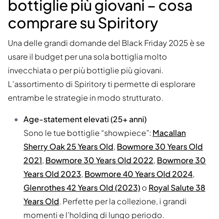
bottiglie più giovani – cosa
comprare su Spiritory
Una delle grandi domande del Black Friday 2025 è se
usare il budget per una sola bottiglia molto
invecchiata o per più bottiglie più giovani.
L’assortimento di Spiritory ti permette di esplorare
entrambe le strategie in modo strutturato.
Age-statement elevati (25+ anni)
Sono le tue bottiglie “showpiece”:
Macallan
Sherry Oak 25 Years Old
,
Bowmore 30 Years Old
2021
,
Bowmore 30 Years Old 2022
,
Bowmore 30
Years Old 2023
,
Bowmore 40 Years Old 2024
,
Glenrothes 42 Years Old (2023)
o
Royal Salute 38
Years Old
. Perfette per la collezione, i grandi
momenti e l’holding di lungo periodo.