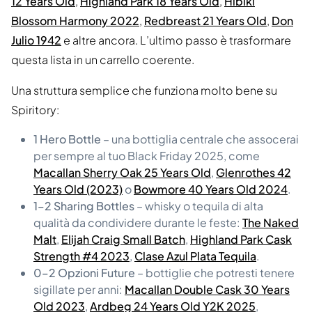
12 Years Old
,
Highland Park 18 Years Old
,
Hibiki
Blossom Harmony 2022
,
Redbreast 21 Years Old
,
Don
Julio 1942
e altre ancora. L’ultimo passo è trasformare
questa lista in un carrello coerente.
Una struttura semplice che funziona molto bene su
Spiritory:
1 Hero Bottle
– una bottiglia centrale che assocerai
per sempre al tuo Black Friday 2025, come
Macallan Sherry Oak 25 Years Old
,
Glenrothes 42
Years Old (2023)
o
Bowmore 40 Years Old 2024
.
1–2 Sharing Bottles
– whisky o tequila di alta
qualità da condividere durante le feste:
The Naked
Malt
,
Elijah Craig Small Batch
,
Highland Park Cask
Strength #4 2023
,
Clase Azul Plata Tequila
.
0–2 Opzioni Future
– bottiglie che potresti tenere
sigillate per anni:
Macallan Double Cask 30 Years
Old 2023
,
Ardbeg 24 Years Old Y2K 2025
,