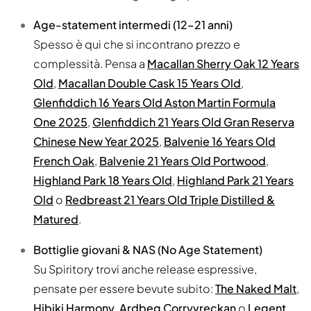
Age-statement intermedi (12–21 anni)
Spesso è qui che si incontrano prezzo e
complessità. Pensa a
Macallan Sherry Oak 12 Years
Old
,
Macallan Double Cask 15 Years Old
,
Glenfiddich 16 Years Old Aston Martin Formula
One 2025
,
Glenfiddich 21 Years Old Gran Reserva
Chinese New Year 2025
,
Balvenie 16 Years Old
French Oak
,
Balvenie 21 Years Old Portwood
,
Highland Park 18 Years Old
,
Highland Park 21 Years
Old
o
Redbreast 21 Years Old Triple Distilled &
Matured
.
Bottiglie giovani & NAS (No Age Statement)
Su Spiritory trovi anche release espressive,
pensate per essere bevute subito:
The Naked Malt
,
Hibiki Harmony
,
Ardbeg Corryvreckan
o
Legent