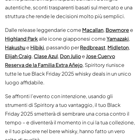
autentiche, sconti trasparenti basati sul mercato e una
struttura che rende le decisioni molto più semplici.
Dalle release leggendarie come
Macallan
,
Bowmore
e
Highland Park
alle icone giapponesi come
Yamazaki
,
Hakushu
e
Hibiki
, passando per
Redbreast
,
Midleton
,
Elijah Craig
,
Clase Azul
,
Don Julio
e
Jose Cuervo
Reserva de la Familia Extra Añejo
, Spiritory riunisce
tutte le tue Black Friday 2025 whisky deals in un unico
luogo affidabile.
Se affronti l’evento con intenzione, usando gli
strumenti di Spiritory a tuo vantaggio, il tuo Black
Friday 2025 smetterà di sembrare una corsa contro il
tempo – e diventerà il momento in cui la tua collezione,
e il tuo piacere nel bere whisky, hanno fatto un vero
salto di qualità.