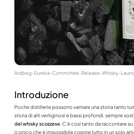
100-200€
Clase Azul
200-500€
Diplomatico
Prossime Uscite
Don Julio
Gin Mare
Collezioni
Mangabeiras
Preferiti dai Clienti
Hennessy
Raro e da Collezione
Martell
Edizioni Limitate
Monkey 47
Distilleria Chiusa
Remy Martin
Whisky Affumicato
Ron Zacapa
Whisky Dolce
Ardbeg-Eureka-Committee-Release-Whisky-Laun
Introduzione
Poche distillerie possono vantare una storia tanto
storia di alti vertiginosi e bassi profondi, sempre s
del whisky scozzese
. C'è così tanto da raccontare su q
iconico che è impossibile coprire tutto in un solo art