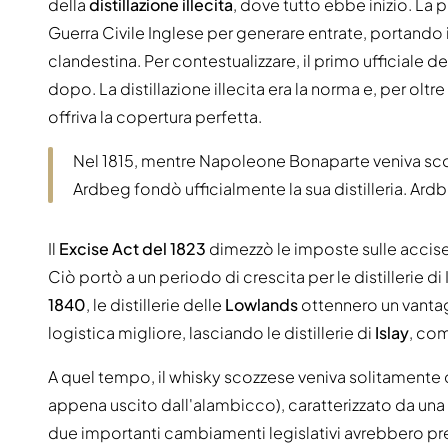
della
distillazione illecita
, dove tutto ebbe inizio. La p
Guerra Civile Inglese per generare entrate, portando
clandestina. Per contestualizzare, il primo ufficiale d
dopo. La distillazione illecita era la norma e, per olt
offriva la copertura perfetta.
Nel 1815, mentre Napoleone Bonaparte veniva scon
Ardbeg fondò ufficialmente la sua distilleria. Ardb
Il
Excise Act del 1823
dimezzò le imposte sulle accise, 
Ciò portò a un periodo di crescita per le distillerie di I
1840
, le distillerie delle
Lowlands
ottennero un vantag
logistica migliore, lasciando le distillerie di
Islay
, com
A quel tempo, il whisky scozzese veniva solitament
appena uscito dall'alambicco), caratterizzato da una s
due importanti cambiamenti legislativi avrebbero pres