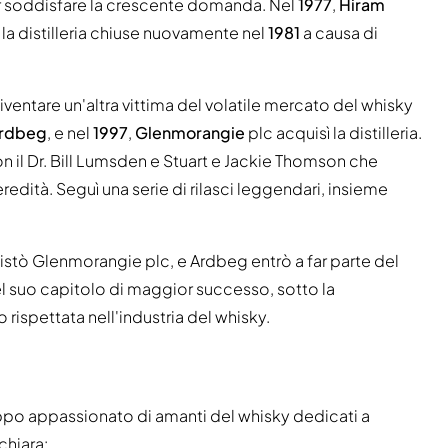
 per soddisfare la crescente domanda. Nel
1977
,
Hiram
 la distilleria chiuse nuovamente nel
1981
a causa di
diventare un'altra vittima del volatile mercato del whisky
 Ardbeg
, e nel
1997
,
Glenmorangie
plc acquisì la distilleria.
on il Dr. Bill Lumsden e Stuart e Jackie Thomson che
redità. Seguì una serie di rilasci leggendari, insieme
stò Glenmorangie plc, e Ardbeg entrò a far parte del
nel suo capitolo di maggior successo, sotto la
o rispettata nell'industria del whisky.
uppo appassionato di amanti del whisky dedicati a
chiara: