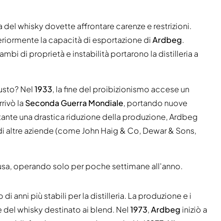
ria del whisky dovette affrontare carenze e restrizioni.
eriormente la capacità di esportazione di
Ardbeg
.
mbi di proprietà e instabilità portarono la distilleria a
iusto? Nel
1933
, la fine del proibizionismo accese un
rivò la
Seconda Guerra Mondiale
, portando nuove
stante una drastica riduzione della produzione, Ardbeg
 di altre aziende (come John Haig & Co, Dewar & Sons,
e chiusa, operando solo per poche settimane all'anno.
i anni più stabili per la distilleria. La produzione e i
 del whisky destinato ai blend. Nel
1973
,
Ardbeg
iniziò a