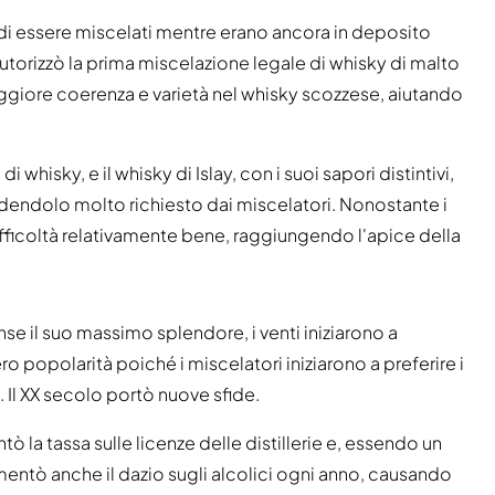
di essere miscelati mentre erano ancora in deposito
utorizzò la prima miscelazione legale di whisky di malto
ggiore coerenza e varietà nel whisky scozzese, aiutando
e di whisky, e il whisky di Islay, con i suoi sapori distintivi,
endendolo molto richiesto dai miscelatori. Nonostante i
difficoltà relativamente bene, raggiungendo l'apice della
nse il suo massimo splendore, i venti iniziarono a
ero popolarità poiché i miscelatori iniziarono a preferire i
. Il XX secolo portò nuove sfide.
ò la tassa sulle licenze delle distillerie e, essendo un
entò anche il dazio sugli alcolici ogni anno, causando