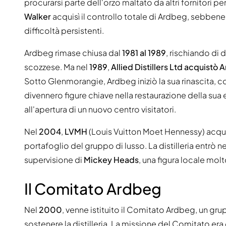
procurarsi parte dell'orzo maltato da altri fornitori
Walker
acquisì il controllo totale di Ardbeg, sebbene
difficoltà persistenti.
Ardbeg rimase chiusa dal
1981 al 1989
, rischiando di 
scozzese. Ma nel
1989
,
Allied Distillers Ltd acquistò
Sotto Glenmorangie, Ardbeg iniziò la sua rinascita, c
divennero figure chiave nella restaurazione della sua e
all'apertura di un nuovo centro visitatori.
Nel
2004
,
LVMH
(Louis Vuitton Moet Hennessy) acqui
portafoglio del gruppo di lusso. La distilleria entrò 
supervisione di
Mickey Heads
, una figura locale molt
Il Comitato Ardbeg
Nel
2000
, venne istituito il Comitato Ardbeg, un gr
sostenere la distilleria. La missione del Comitato era 