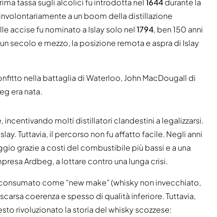
rima tassa sugli alcolici fu introdotta nel
1644
durante la
 involontariamente a un boom della distillazione
elle accise fu nominato a Islay solo nel
1794
, ben 150 anni
re un secolo e mezzo, la posizione remota e aspra di Islay
fitto nella battaglia di Waterloo, John MacDougall di
eg era nata.
incentivando molti distillatori clandestini a legalizzarsi.
slay. Tuttavia, il percorso non fu affatto facile. Negli anni
gio grazie a costi del combustibile più bassi e a una
presa Ardbeg, a lottare contro una lunga crisi.
e consumato come “new make” (whisky non invecchiato,
carsa coerenza e spesso di qualità inferiore. Tuttavia,
to rivoluzionato la storia del whisky scozzese: