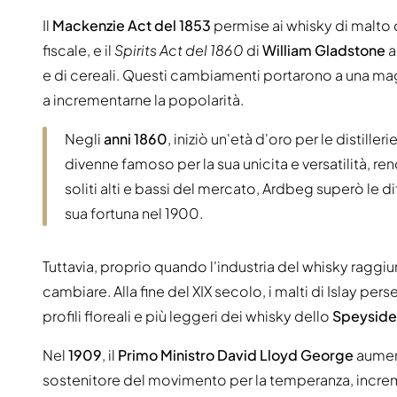
Il
Mackenzie Act del 1853
permise ai whisky di malto 
fiscale, e il
Spirits Act del 1860
di
William Gladstone
a
e di cereali. Questi cambiamenti portarono a una ma
a incrementarne la popolarità.
Negli
anni 1860
, iniziò un'età d'oro per le distilleri
divenne famoso per la sua unicita e versatilità, r
soliti alti e bassi del mercato, Ardbeg superò le 
sua fortuna nel 1900.
Tuttavia, proprio quando l'industria del whisky raggiu
cambiare. Alla fine del XIX secolo, i malti di Islay pers
profili floreali e più leggeri dei whisky dello
Speyside
Nel
1909
, il
Primo Ministro David Lloyd George
aument
sostenitore del movimento per la temperanza, increm