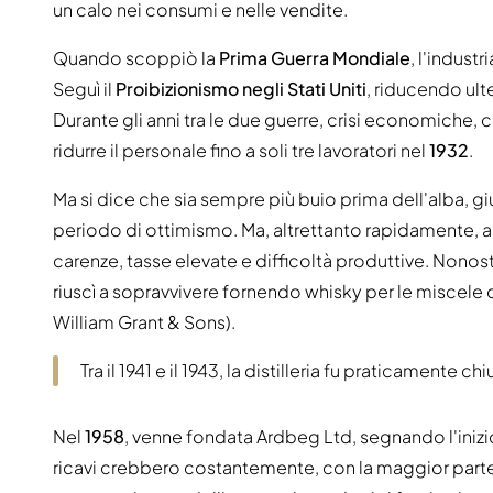
un calo nei consumi e nelle vendite.
Quando scoppiò la
Prima Guerra Mondiale
, l'indust
Seguì il
Proibizionismo negli Stati Uniti
, riducendo ult
Durante gli anni tra le due guerre, crisi economiche, ca
ridurre il personale fino a soli tre lavoratori nel
1932
.
Ma si dice che sia sempre più buio prima dell'alba, g
periodo di ottimismo. Ma, altrettanto rapidamente, ar
carenze, tasse elevate e difficoltà produttive. Nono
riuscì a sopravvivere fornendo whisky per le miscele
William Grant & Sons).
Tra il 1941 e il 1943, la distilleria fu praticament
Nel
1958
, venne fondata Ardbeg Ltd, segnando l'inizio d
ricavi crebbero costantemente, con la maggior parte