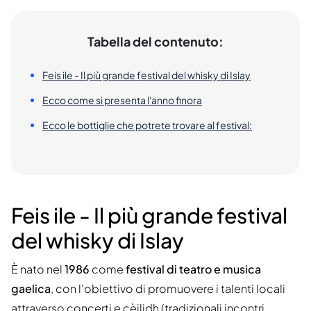
Tabella del contenuto:
Feis ile - Il più grande festival del whisky di Islay
Ecco come si presenta l'anno finora
Ecco le bottiglie che potrete trovare al festival:
Feis ile - Il più grande festival
del whisky di Islay
È nato nel
1986
come
festival di teatro e musica
gaelica
, con l'obiettivo di promuovere i talenti locali
attraverso concerti e cèilidh (tradizionali incontri