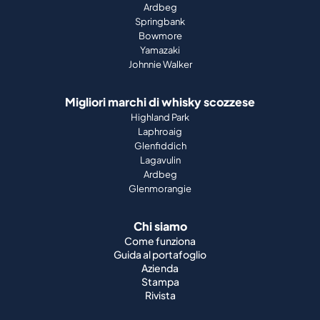
Ardbeg
Springbank
Bowmore
Yamazaki
Johnnie Walker
Migliori marchi di whisky scozzese
Highland Park
Laphroaig
Glenfiddich
Lagavulin
Ardbeg
Glenmorangie
Chi siamo
Come funziona
Guida al portafoglio
Azienda
Stampa
Rivista