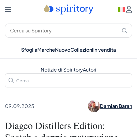
Sfoglia
Marche
Nuovo
Collezioni
In vendita
Notizie di Spiritory
Autori
09.09.2025
Damian Baran
Diageo Distillers Edition:
Scotch a doppia maturazione