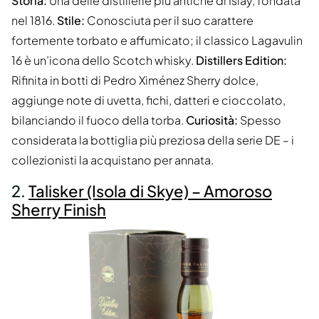
Storia:
Una delle distillerie più antiche di Islay, fondata
nel 1816.
Stile:
Conosciuta per il suo carattere
fortemente torbato e affumicato; il classico Lagavulin
16 è un’icona dello Scotch whisky.
Distillers Edition:
Rifinita in botti di Pedro Ximénez Sherry dolce,
aggiunge note di uvetta, fichi, datteri e cioccolato,
bilanciando il fuoco della torba.
Curiosità:
Spesso
considerata la bottiglia più preziosa della serie DE – i
collezionisti la acquistano per annata.
2.
Talisker (Isola di Skye) – Amoroso
Sherry Finish