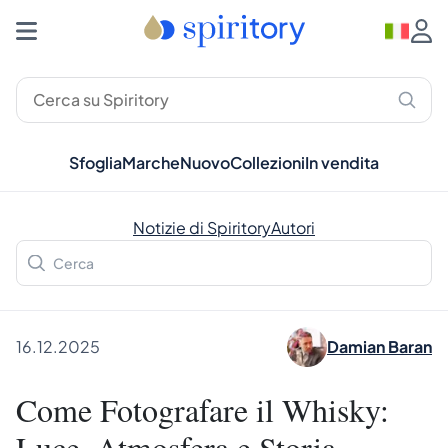
Sfoglia
Marche
Nuovo
Collezioni
In vendita
Notizie di Spiritory
Autori
16.12.2025
Damian Baran
Come Fotografare il Whisky:
Luce, Atmosfera e Storia