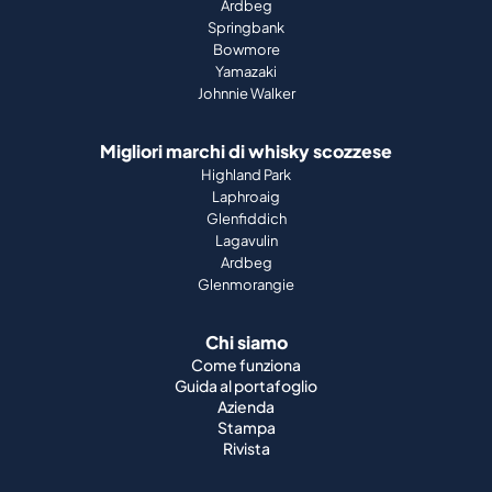
Ardbeg
Springbank
Bowmore
Yamazaki
Johnnie Walker
Migliori marchi di whisky scozzese
Highland Park
Laphroaig
Glenfiddich
Lagavulin
Ardbeg
Glenmorangie
Chi siamo
Come funziona
Guida al portafoglio
Azienda
Stampa
Rivista