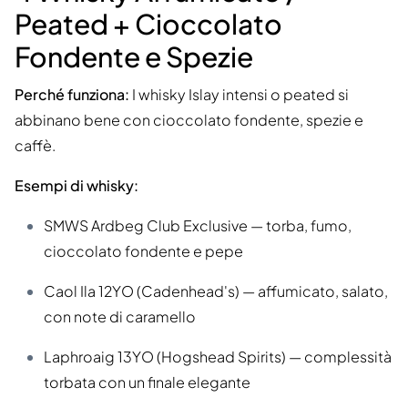
Peated + Cioccolato
Fondente e Spezie
Perché funziona:
I whisky Islay intensi o peated si
abbinano bene con cioccolato fondente, spezie e
caffè.
Esempi di whisky:
SMWS Ardbeg Club Exclusive — torba, fumo,
cioccolato fondente e pepe
Caol Ila 12YO (Cadenhead's) — affumicato, salato,
con note di caramello
Laphroaig 13YO (Hogshead Spirits) — complessità
torbata con un finale elegante