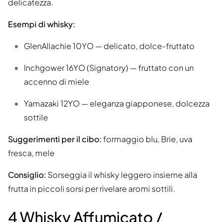
delicatezza.
Esempi di whisky:
GlenAllachie 10YO — delicato, dolce-fruttato
Inchgower 16YO (Signatory) — fruttato con un
accenno di miele
Yamazaki 12YO — eleganza giapponese, dolcezza
sottile
Suggerimenti per il cibo:
formaggio blu, Brie, uva
fresca, mele
Consiglio:
Sorseggia il whisky leggero insieme alla
frutta in piccoli sorsi per rivelare aromi sottili.
4 Whisky Affumicato /