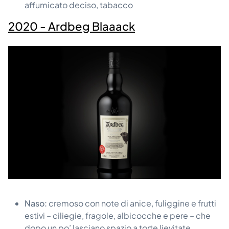
affumicato deciso, tabacco
2020 - Ardbeg Blaaack
Naso:
cremoso con note di anice, fuliggine e frutti
estivi – ciliegie, fragole, albicocche e pere – che
dopo un po’ lasciano spazio a torte lievitate,