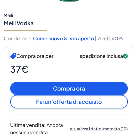
Meili
Meili Vodka
Condizione
:
Come nuovo & non aperto
|
70cl |
40%
Compra ora per
spedizione inclusa
37€
Compra ora
Fai un'offerta di acquisto
Ultima vendita
:
Ancora
Visualizza i dati di mercato
(
10
)
nessuna vendita