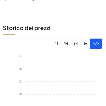
Storico dei prezzi
1S
1M
6M
1A
MAX
1€
1€
1€
1€