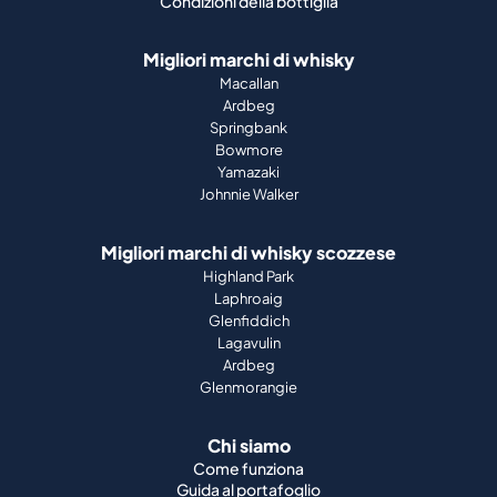
Condizioni della bottiglia
Migliori marchi di whisky
Macallan
Ardbeg
Springbank
Bowmore
Yamazaki
Johnnie Walker
Migliori marchi di whisky scozzese
Highland Park
Laphroaig
Glenfiddich
Lagavulin
Ardbeg
Glenmorangie
Chi siamo
Come funziona
Guida al portafoglio