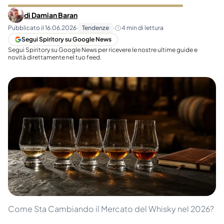
di
Damian Baran
Pubblicato il
16.06.2026
·
Tendenze
·
4
min di lettura
Segui Spiritory su Google News
Segui Spiritory su Google News per ricevere le nostre ultime guide e
novità direttamente nel tuo feed.
Come Sta Cambiando il Mercato del Whisky nel 2026?