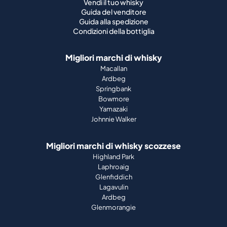
Vendi il tuo whisky
Guida del venditore
Guida alla spedizione
Condizioni della bottiglia
Migliori marchi di whisky
Macallan
Ardbeg
Springbank
Bowmore
Yamazaki
Johnnie Walker
Migliori marchi di whisky scozzese
Highland Park
Laphroaig
Glenfiddich
Lagavulin
Ardbeg
Glenmorangie