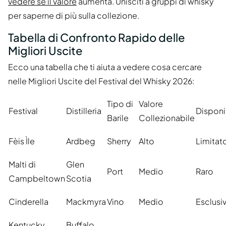
vedere se il valore
aumenta. Unisciti a gruppi di whisky
per saperne di più sulla collezione.
Tabella di Confronto Rapido delle
Migliori Uscite
Ecco una tabella che ti aiuta a vedere cosa cercare
nelle Migliori Uscite del Festival del Whisky 2026:
Tipo di
Valore
Festival
Distilleria
Disponib
Barile
Collezionabile
Fèis Ìle
Ardbeg
Sherry
Alto
Limitat
Malti di
Glen
Port
Medio
Raro
Campbeltown
Scotia
Cinderella
Mackmyra
Vino
Medio
Esclusi
Kentucky
Buffalo