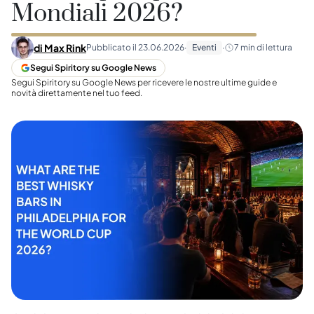
Mondiali 2026?
di
Max Rink
Pubblicato il
23.06.2026
·
Eventi
·
7
min di lettura
Segui Spiritory su Google News
Segui Spiritory su Google News per ricevere le nostre ultime guide e
novità direttamente nel tuo feed.