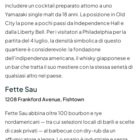
includere un cocktail preparato attorno a uno
Yamazaki single malt da 18 anni. La posizione in Old
City la pone a pochi passi da Independence Hall e
dalla Liberty Bell. Per i visitatori a Philadelphia per la
partita del 4 luglio, la densità simbolica di questo
quartiere è considerevole: la fondazione
dell'indipendenza americana, il whisky giapponese e
un bar che tratta il suo mestiere con la stessa serietà di
qualsiasi altro nel paese.
Fette Sau
1208 Frankford Avenue, Fishtown
Fette Sau abbina oltre 100 bourbon e rye
nordamericani — tra cui selezioni locali di barili e scelte
di cask privati — al barbecue con dry-rub da un
affumicatore a legna. Lo spazio è industriale e senza