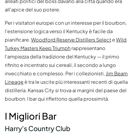
alleati politici del boss davano alla città quando era
all'apice del suo potere.
Per i visitatori europei con un interesse per il bourbon,
l'estensione logica verso il Kentucky è facile da
pianificare.
Woodford Reserve Distillers Select
e
Wild
Turkey Masters Keep Triumph
rappresentano
l'ampiezza della tradizione del Kentucky — il primo
rifinito e incentrato sui cereali, il secondo a lungo
invecchiato e complesso. Per i collezionisti,
Jim Beam
Lineage
è tra le uscite più interessanti recenti di quella
distilleria. Kansas City si trova ai margini del paese del
bourbon. I bar qui riflettono quella prossimità.
I Migliori Bar
Harry's Country Club