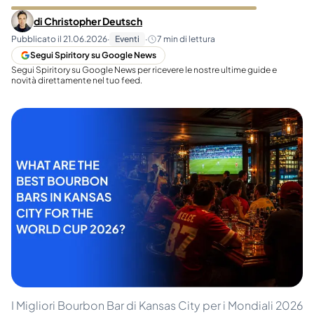
di
Christopher Deutsch
Pubblicato il
21.06.2026
·
Eventi
·
7
min di lettura
Segui Spiritory su Google News
Segui Spiritory su Google News per ricevere le nostre ultime guide e
novità direttamente nel tuo feed.
I Migliori Bourbon Bar di Kansas City per i Mondiali 2026