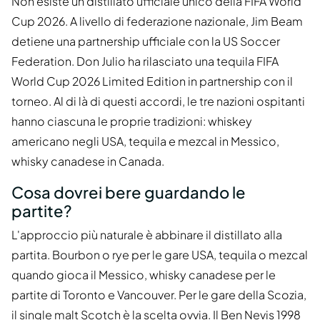
Non esiste un distillato ufficiale unico della FIFA World
Cup 2026. A livello di federazione nazionale, Jim Beam
detiene una partnership ufficiale con la US Soccer
Federation. Don Julio ha rilasciato una tequila FIFA
World Cup 2026 Limited Edition in partnership con il
torneo. Al di là di questi accordi, le tre nazioni ospitanti
hanno ciascuna le proprie tradizioni: whiskey
americano negli USA, tequila e mezcal in Messico,
whisky canadese in Canada.
Cosa dovrei bere guardando le
partite?
L'approccio più naturale è abbinare il distillato alla
partita. Bourbon o rye per le gare USA, tequila o mezcal
quando gioca il Messico, whisky canadese per le
partite di Toronto e Vancouver. Per le gare della Scozia,
il single malt Scotch è la scelta ovvia. Il Ben Nevis 1998