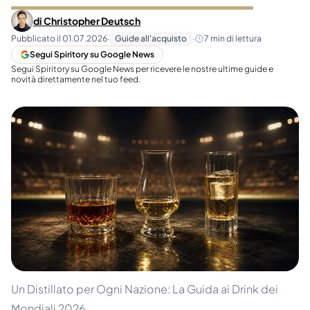
di
Christopher Deutsch
Pubblicato il
01.07.2026
·
Guide all'acquisto
·
7
min di lettura
Segui Spiritory su Google News
Segui Spiritory su Google News per ricevere le nostre ultime guide e
novità direttamente nel tuo feed.
Un Distillato per Ogni Nazione: La Guida ai Drink dei
Mondiali 2026