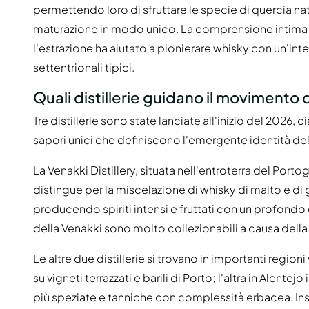
permettendo loro di sfruttare le specie di quercia nat
maturazione in modo unico. La comprensione intima d
l'estrazione ha aiutato a pionierare whisky con un'inte
settentrionali tipici.
Quali distillerie guidano il movimento
Tre distillerie sono state lanciate all'inizio del 202
sapori unici che definiscono l'emergente identità d
La Venakki Distillery, situata nell'entroterra del Porto
distingue per la miscelazione di whisky di malto e di 
producendo spiriti intensi e fruttati con un profondo 
della Venakki sono molto collezionabili a causa della l
Le altre due distillerie si trovano in importanti regioni
su vigneti terrazzati e barili di Porto; l'altra in Ale
più speziate e tanniche con complessità erbacea. Insi