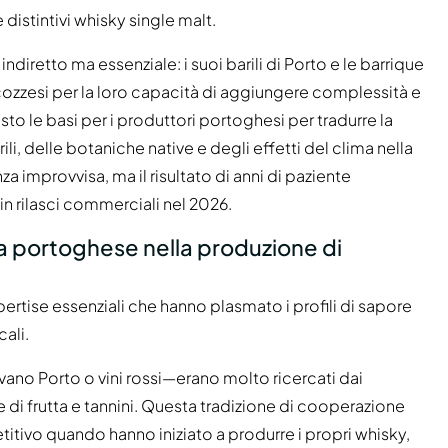
distintivi whisky single malt.
indiretto ma essenziale: i suoi barili di Porto e le barrique
scozzesi per la loro capacità di aggiungere complessità e
sto le basi per i produttori portoghesi per tradurre la
, delle botaniche native e degli effetti del clima nella
a improvvisa, ma il risultato di anni di paziente
n rilasci commerciali nel 2026.
ola portoghese nella produzione di
pertise essenziali che hanno plasmato i profili di sapore
ali.
ano Porto o vini rossi—erano molto ricercati dai
e di frutta e tannini. Questa tradizione di cooperazione
titivo quando hanno iniziato a produrre i propri whisky,