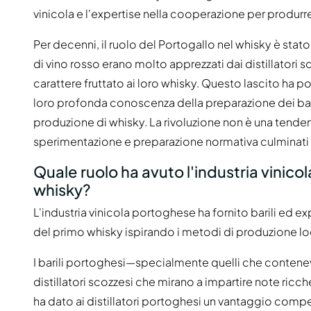
vinicola e l'expertise nella cooperazione per produrre 
Per decenni, il ruolo del Portogallo nel whisky è stato 
di vino rosso erano molto apprezzati dai distillatori 
carattere fruttato ai loro whisky. Questo lascito ha po
loro profonda conoscenza della preparazione dei barili
produzione di whisky. La rivoluzione non è una tendenz
sperimentazione e preparazione normativa culminati i
Quale ruolo ha avuto l'industria vinic
whisky?
L'industria vinicola portoghese ha fornito barili ed ex
del primo whisky ispirando i metodi di produzione loc
I barili portoghesi—specialmente quelli che contenev
distillatori scozzesi che mirano a impartire note ricch
ha dato ai distillatori portoghesi un vantaggio compe