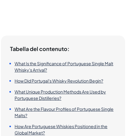
Tabella del contenuto:
What Is the Significance of Portuguese Single Malt
Whisky's Arrival?
How Did Portugal's Whisky Revolution Begin?
What Unique Production Methods Are Used by
Portuguese Distilleries?
What Are the Flavour Profiles of Portuguese Single
Malts?
How Are Portuguese Whiskies Positioned in the
Global Market?