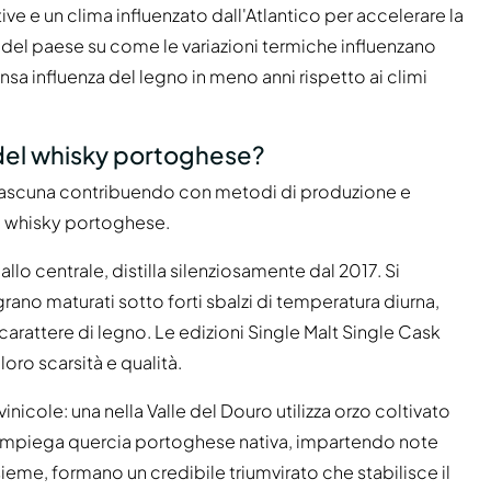
ive e un clima influenzato dall'Atlantico per accelerare la
el paese su come le variazioni termiche influenzano
nsa influenza del legno in meno anni rispetto ai climi
 del whisky portoghese?
6, ciascuna contribuendo con metodi di produzione e
el whisky portoghese.
gallo centrale, distilla silenziosamente dal 2017. Si
grano maturati sotto forti sbalzi di temperatura diurna,
carattere di legno. Le edizioni Single Malt Single Cask
oro scarsità e qualità.
 vinicole: una nella Valle del Douro utilizza orzo coltivato
ntejo impiega quercia portoghese nativa, impartendo note
eme, formano un credibile triumvirato che stabilisce il