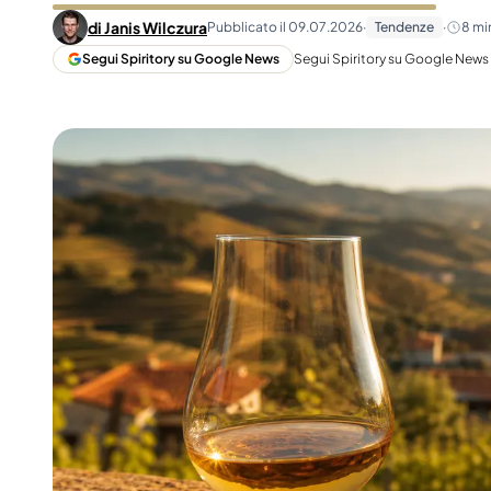
Taiwan
Glendronach
di
Janis Wilczura
Pubblicato il
09.07.2026
·
Tendenze
·
8
min
Stati Uniti
Highland Park
Segui Spiritory su Google News
Segui Spiritory su Google News p
Redbreast
Marche
Royal Salute
Ardbeg
Springbank
Dalmore
Glenfiddich
Bourbon e Americano
Hibiki
Blanton's
Johnnie Walker
Booker's
Laphroaig
Eagle Rare
Macallan
Jack Daniel's
Midleton
Jim Beam
Springbank
Maker's Mark
Yamazaki
Michter's
Pappy Van Winkle
Migliori Offerte
Weller
Offerte Hot
Woodford Reserve
Sotto 50€
50-100€
Distillati e Rum