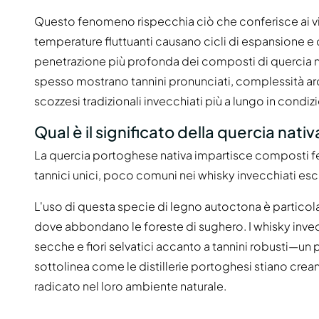
Questo fenomeno rispecchia ciò che conferisce ai vini
temperature fluttuanti causano cicli di espansione e
penetrazione più profonda dei composti di quercia ne
spesso mostrano tannini pronunciati, complessità arom
scozzesi tradizionali invecchiati più a lungo in condizio
Qual è il significato della quercia nat
La quercia portoghese nativa impartisce composti feno
tannici unici, poco comuni nei whisky invecchiati es
L'uso di questa specie di legno autoctona è particolar
dove abbondano le foreste di sughero. I whisky invec
secche e fiori selvatici accanto a tannini robusti—un
sottolinea come le distillerie portoghesi stiano c
radicato nel loro ambiente naturale.