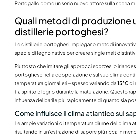
Portogallo come un serio nuovo attore sulla scena m
Quali metodi di produzione un
distillerie portoghesi?
Le distillerie portoghesi impiegano metodi innovativi ch
specie di legno native per creare single malt distintivi
Piuttosto che imitare gli approcci scozzesi o irlandes
portoghese nella cooperazione e sul suo clima continent
temperatura giornalieri—spesso variando da
15°C
di 
tra spirito e legno durante la maturazione. Questo r
influenza del barile più rapidamente di quanto sia poss
Come influisce il clima atlantico sul s
Le ampie variazioni di temperatura diurne del clima atl
risultando in un'estrazione di sapore più ricca in meno