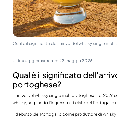
100-200€
Clase Azul
200-500€
Diplomatico
Prossime Uscite
Don Julio
Gin Mare
Collezioni
Mangabeiras
Preferiti dai Clienti
Hennessy
Raro e da Collezione
Martell
Edizioni Limitate
Qual è il significato dell'arrivo del whisky single mal
Monkey 47
Distilleria Chiusa
Remy Martin
Whisky Affumicato
Ron Zacapa
Ultimo aggiornamento: 22 maggio 2026
Whisky Dolce
Qual è il significato dell'arri
portoghese?
L'arrivo del whisky single malt portoghese nel 2026 
whisky, segnando l'ingresso ufficiale del Portogallo
Il debutto del Portogallo come produttore di whisky 