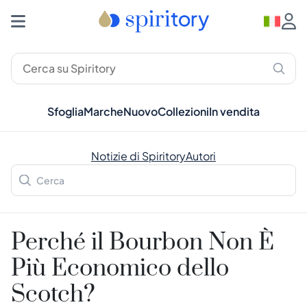
Sfoglia
Marche
Nuovo
Collezioni
In vendita
Notizie di Spiritory
Autori
Perché il Bourbon Non È
Più Economico dello
Scotch?