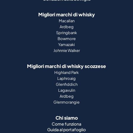
Migliori marchi di whisky
Macallan
Ardbeg
Springbank
Bowmore
Yamazaki
Johnnie Walker
Migliori marchi di whisky scozzese
Highland Park
Laphroaig
Glenfiddich
Lagavulin
Ardbeg
Glenmorangie
Chi siamo
Come funziona
Guida al portafoglio