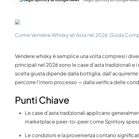
Taiwan
Glendronach
Stati Uniti
Highland Park
Redbreast
Marche
Royal Salute
Ardbeg
Springbank
Come Vendere Whisky all'Asta nel 2026: Guida Com
Dalmore
Glenfiddich
Bourbon e Americano
Hibiki
Blanton's
Vendere whisky è semplice una volta compresi i diversi 
Johnnie Walker
Booker's
principali nel 2026 sono le case d'asta tradizionali 
Laphroaig
Eagle Rare
scelta giusta dipende dalla bottiglia, dall'acquirente
Macallan
Jack Daniel's
percorre l'intero processo — dalla verifica delle cond
Midleton
Jim Beam
Springbank
Maker's Mark
Punti Chiave
Yamazaki
Michter's
Pappy Van Winkle
Migliori Offerte
Weller
Le case d'asta tradizionali applicano generalme
Offerte Hot
Woodford Reserve
marketplace peer-to-peer come Spiritory spesso
Sotto 50€
50-100€
Distillati e Rum
Le condizioni e la provenienza contano significat