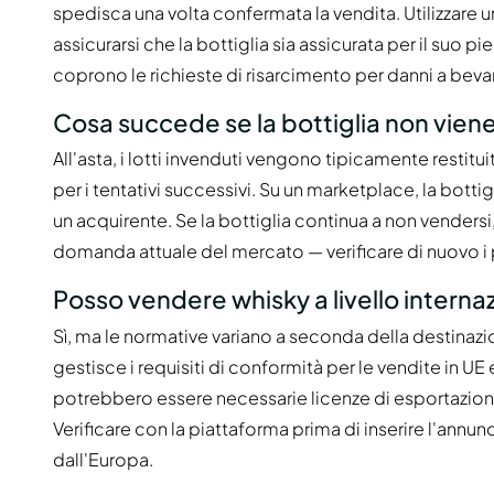
spedisca una volta confermata la vendita. Utilizzare u
assicurarsi che la bottiglia sia assicurata per il suo 
coprono le richieste di risarcimento per danni a bev
Cosa succede se la bottiglia non vien
All'asta, i lotti invenduti vengono tipicamente restit
per i tentativi successivi. Su un marketplace, la bot
un acquirente. Se la bottiglia continua a non vendersi,
domanda attuale del mercato — verificare di nuovo i p
Posso vendere whisky a livello interna
Sì, ma le normative variano a seconda della destinaz
gestisce i requisiti di conformità per le vendite in UE 
potrebbero essere necessarie licenze di esportazione
Verificare con la piattaforma prima di inserire l'annunc
dall'Europa.