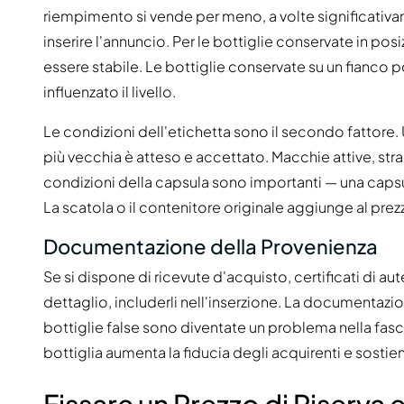
riempimento si vende per meno, a volte significativam
inserire l'annuncio. Per le bottiglie conservate in pos
essere stabile. Le bottiglie conservate su un fianco 
influenzato il livello.
Le condizioni dell'etichetta sono il secondo fattore. 
più vecchia è atteso e accettato. Macchie attive, str
condizioni della capsula sono importanti — una capsul
La scatola o il contenitore originale aggiunge al prezz
Documentazione della Provenienza
Se si dispone di ricevute d'acquisto, certificati di aut
dettaglio, includerli nell'inserzione. La documentaz
bottiglie false sono diventate un problema nella fasc
bottiglia aumenta la fiducia degli acquirenti e sostien
Fissare un Prezzo di Riserva