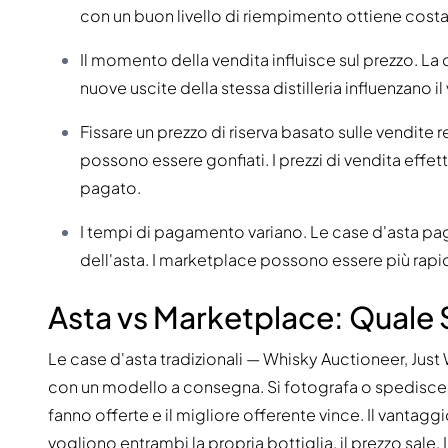
100-200€
Clase Azul
con un buon livello di riempimento ottiene cost
200-500€
Diplomatico
Prossime Uscite
Don Julio
Il momento della vendita influisce sul prezzo. L
Gin Mare
nuove uscite della stessa distilleria influenzano il 
Collezioni
Mangabeiras
Preferiti dai Clienti
Hennessy
Fissare un prezzo di riserva basato sulle vendite r
Raro e da Collezione
Martell
possono essere gonfiati. I prezzi di vendita effet
Edizioni Limitate
Monkey 47
Distilleria Chiusa
pagato.
Remy Martin
Whisky Affumicato
Ron Zacapa
I tempi di pagamento variano. Le case d'asta p
Whisky Dolce
dell'asta. I marketplace possono essere più rapi
Asta vs Marketplace: Quale 
Le case d'asta tradizionali — Whisky Auctioneer, Jus
con un modello a consegna. Si fotografa o spedisce la
fanno offerte e il migliore offerente vince. Il vantagg
vogliono entrambi la propria bottiglia, il prezzo sale.