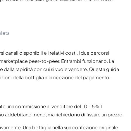
India
Taiwan
Cina
Corea
pleta
America e Caraibi
Stati Uniti
Canada
canali disponibili e i relativi costi. I due percorsi
Messico
e i marketplace peer-to-peer. Entrambi funzionano. La
Giamaica
Guyana
 e dalla rapidità con cui si vuole vendere. Questa guida
Barbados
izioni della bottiglia alla ricezione del pagamento.
nte una commissione al venditore del 10–15%. I
 addebitano meno, ma richiedono di fissare un prezzo.
ivamente. Una bottiglia nella sua confezione originale