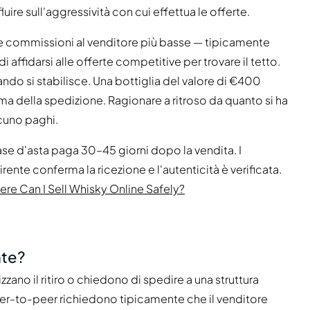
luire sull'aggressività con cui effettua le offerte.
 commissioni al venditore più basse — tipicamente
di affidarsi alle offerte competitive per trovare il tetto.
ndo si stabilisce. Una bottiglia del valore di €400
ma della spedizione. Ragionare a ritroso da quanto si ha
cuno paghi.
se d'asta paga 30–45 giorni dopo la vendita. I
nte conferma la ricezione e l'autenticità è verificata.
re Can I Sell Whisky Online Safely?
nte?
ano il ritiro o chiedono di spedire a una struttura
eer-to-peer richiedono tipicamente che il venditore