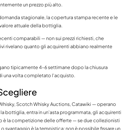
antemente un prezzo più alto.
a domanda stagionale, la copertura stampa recente e le
valore attuale della bottiglia.
ecenti comparabili — non sui prezzi richiesti, che
tivi rivelano quanto gli acquirenti abbiano realmente
agano tipicamente 4–6 settimane dopo la chiusura
di una volta completato l'acquisto.
Scegliere
t Whisky, Scotch Whisky Auctions, Catawiki — operano
 bottiglia, entra in un'asta programmata, gli acquirenti
io è la competizione delle offerte — se due collezionisti
 Lo svantaggio è la tempistica: non è possibile fissare un