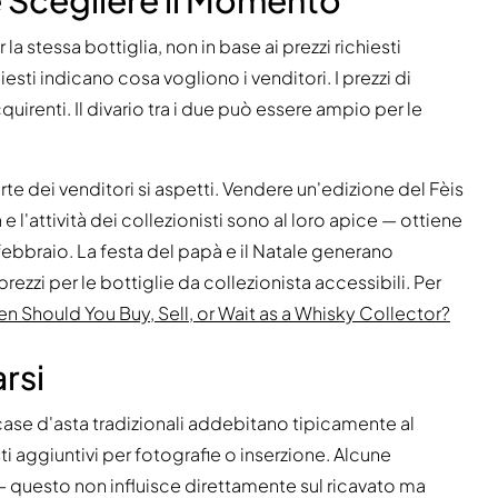
r la stessa bottiglia, non in base ai prezzi richiesti
iesti indicano cosa vogliono i venditori. I prezzi di
uirenti. Il divario tra i due può essere ampio per le
e dei venditori si aspetti. Vendere un'edizione del Fèis
l'attività dei collezionisti sono al loro apice — ottiene
 febbraio. La festa del papà e il Natale generano
zzi per le bottiglie da collezionista accessibili. Per
n Should You Buy, Sell, or Wait as a Whisky Collector?
rsi
case d'asta tradizionali addebitano tipicamente al
ti aggiuntivi per fotografie o inserzione. Alcune
— questo non influisce direttamente sul ricavato ma