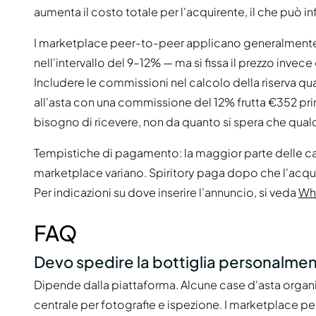
aumenta il costo totale per l'acquirente, il che può inf
I marketplace peer-to-peer applicano generalmente
nell'intervallo del 9–12% — ma si fissa il prezzo invece 
Includere le commissioni nel calcolo della riserva qua
all'asta con una commissione del 12% frutta €352 pri
bisogno di ricevere, non da quanto si spera che qual
Tempistiche di pagamento: la maggior parte delle ca
marketplace variano. Spiritory paga dopo che l'acquire
Per indicazioni su dove inserire l'annuncio, si veda
Whe
FAQ
Devo spedire la bottiglia personalme
Dipende dalla piattaforma. Alcune case d'asta organizz
centrale per fotografie e ispezione. I marketplace p