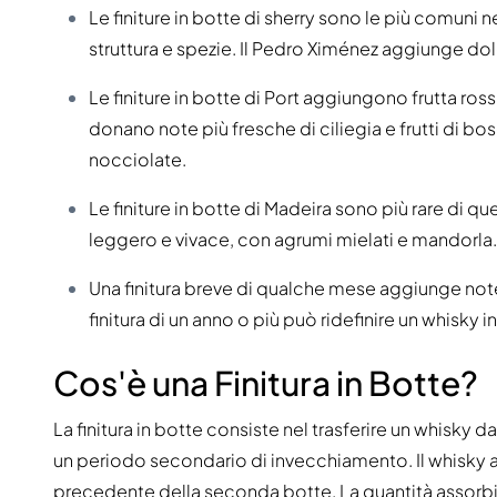
100-200€
Clase Azul
Le finiture in botte di sherry sono le più comuni
200-500€
Diplomatico
struttura e spezie. Il Pedro Ximénez aggiunge dolc
Prossime Uscite
Don Julio
Gin Mare
Le finiture in botte di Port aggiungono frutta ros
Collezioni
Mangabeiras
Preferiti dai Clienti
donano note più fresche di ciliegia e frutti di b
Hennessy
Raro e da Collezione
nocciolate.
Martell
Edizioni Limitate
Monkey 47
Distilleria Chiusa
Le finiture in botte di Madeira sono più rare di q
Remy Martin
Whisky Affumicato
leggero e vivace, con agrumi mielati e mandorla.
Ron Zacapa
Whisky Dolce
Una finitura breve di qualche mese aggiunge note 
finitura di un anno o più può ridefinire un whisky 
Cos'è una Finitura in Botte?
La finitura in botte consiste nel trasferire un whisky d
un periodo secondario di invecchiamento. Il whisky 
precedente della seconda botte. La quantità assorbita 