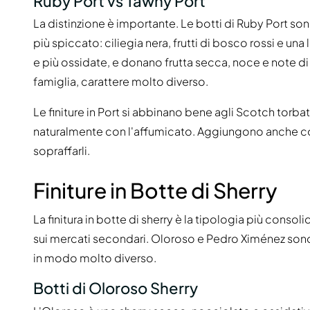
Ruby Port vs Tawny Port
La distinzione è importante. Le botti di Ruby Port son
più spiccato: ciliegia nera, frutti di bosco rossi e un
e più ossidate, e donano frutta secca, noce e note di
famiglia, carattere molto diverso.
Le finiture in Port si abbinano bene agli Scotch torbat
naturalmente con l'affumicato. Aggiungono anche com
sopraffarli.
Finiture in Botte di Sherry
La finitura in botte di sherry è la tipologia più consol
sui mercati secondari. Oloroso e Pedro Ximénez sono 
in modo molto diverso.
Botti di Oloroso Sherry