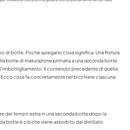
India
Taiwan
Cina
Corea
America e Caraibi
Stati Uniti
Canada
ipo di botte. Poche spiegano cosa significa. Una finitura
Messico
alla botte di maturazione primaria a una seconda botte
Giamaica
Guyana
l'imbottigliamento. Il contenuto precedente di quella
Barbados
 Ecco cosa fa concretamente nel bicchiere ciascuna
corre del tempo extra in una seconda botte dopo la
da botte è ciò che viene assorbito dal distillato.