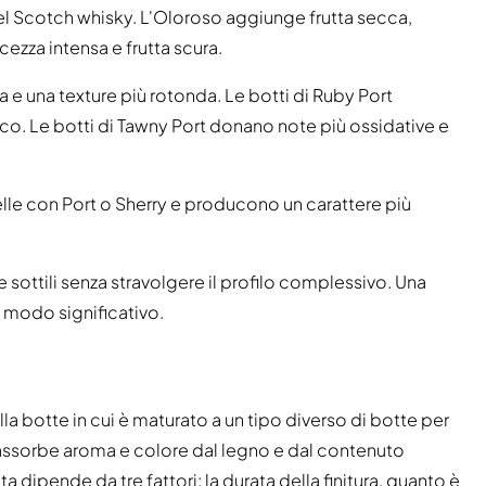
 nel Scotch whisky. L'Oloroso aggiunge frutta secca,
ezza intensa e frutta scura.
sa e una texture più rotonda. Le botti di Ruby Port
osco. Le botti di Tawny Port donano note più ossidative e
uelle con Port o Sherry e producono un carattere più
sottili senza stravolgere il profilo complessivo. Una
in modo significativo.
alla botte in cui è maturato a un tipo diverso di botte per
assorbe aroma e colore dal legno e dal contenuto
dipende da tre fattori: la durata della finitura, quanto è