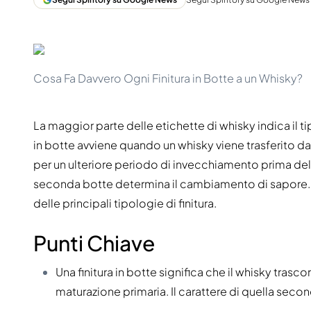
Taiwan
Glendronach
Stati Uniti
Highland Park
Redbreast
Marche
Royal Salute
Ardbeg
Springbank
Cosa Fa Davvero Ogni Finitura in Botte a un Whisky?
Dalmore
Glenfiddich
Bourbon e Americano
Hibiki
Blanton's
La maggior parte delle etichette di whisky indica il t
Johnnie Walker
Booker's
in botte avviene quando un whisky viene trasferito d
Laphroaig
Eagle Rare
per un ulteriore periodo di invecchiamento prima del
Macallan
Jack Daniel's
seconda botte determina il cambiamento di sapore.
Midleton
Jim Beam
Springbank
Maker's Mark
delle principali tipologie di finitura.
Yamazaki
Michter's
Pappy Van Winkle
Punti Chiave
Migliori Offerte
Weller
Offerte Hot
Woodford Reserve
Una finitura in botte significa che il whisky tras
Sotto 50€
maturazione primaria. Il carattere di quella secon
50-100€
Distillati e Rum