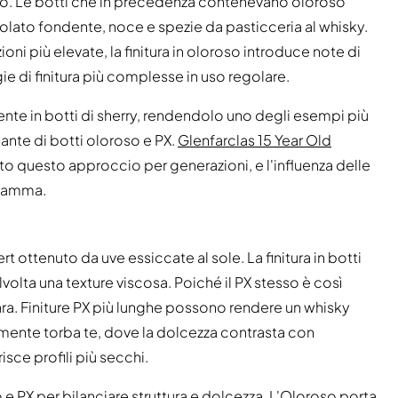
vo. Le botti che in precedenza contenevano oloroso
colato fondente, noce e spezie da pasticceria al whisky.
oni più elevate, la finitura in oloroso introduce note di
ie di finitura più complesse in uso regolare.
nte in botti di sherry, rendendolo uno degli esempi più
ante di botti oloroso e PX.
Glenfarclas 15 Year Old
uto questo approccio per generazioni, e l'influenza delle
 gamma.
 ottenuto da uve essiccate al sole. La finitura in botti
volta una texture viscosa. Poiché il PX stesso è così
iara. Finiture PX più lunghe possono rendere un whisky
emente torba te, dove la dolcezza contrasta con
isce profili più secchi.
 e PX per bilanciare struttura e dolcezza. L'Oloroso porta