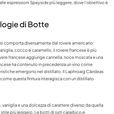
alle espressioni Speyside più leggere, dove l'obiettivo è
logie di Botte
) si comporta diversamente dal rovere americano
niglia, cocco e caramello, il rovere francese è più
n rovere francese aggiunge cannella, noce moscata e una
francese ha contenuto in precedenza un vino come
stiche emergono nel distillato. Il Laphroaig Càirdeas
ome questa finitura interagisca con un distillato
, vaniglia e una dolcezza di carattere diverso da quella
i stile più leggero. Le botti di rum caraibico e