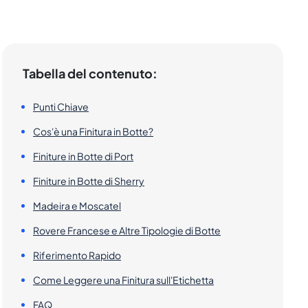
Tabella del contenuto:
Punti Chiave
Cos'è una Finitura in Botte?
Finiture in Botte di Port
Finiture in Botte di Sherry
Madeira e Moscatel
Rovere Francese e Altre Tipologie di Botte
Riferimento Rapido
Come Leggere una Finitura sull'Etichetta
FAQ