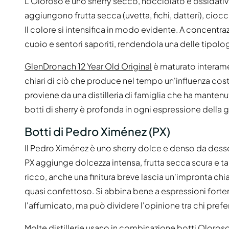
L'Oloroso è uno sherry secco, nocciolato e ossidati
aggiungono frutta secca (uvetta, fichi, datteri), cioc
Il colore si intensifica in modo evidente. A concentrazi
cuoio e sentori saporiti, rendendola una delle tipolog
GlenDronach 12 Year Old Original
è maturato interame
chiari di ciò che produce nel tempo un'influenza cost
proviene da una distilleria di famiglia che ha manten
botti di sherry è profonda in ogni espressione della
Botti di Pedro Ximénez (PX)
Il Pedro Ximénez è uno sherry dolce e denso da dessert
PX aggiunge dolcezza intensa, frutta secca scura e tal
ricco, anche una finitura breve lascia un'impronta ch
quasi confettoso. Si abbina bene a espressioni fort
l'affumicato, ma può dividere l'opinione tra chi prefer
Molte distillerie usano in combinazione botti Oloroso