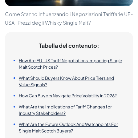
Come Stanno Influenzando i Negoziazioni Tariffarie UE-
USA i Prezzi degli Whisky Single Malt?
Tabella del contenuto:
How Are EU-US Tariff Negotiations Impacting Single
Malt Scotch Prices?
What Should Buyers Know About Price Tiers and
Value Signals?
How Can Buyers Navigate Price Volatility in 2026?
What Are the Implications of Tariff Changes for
Industry Stakeholders?
What Are the Future Outlook And Watchpoints For
Single Malt Scotch Buyers?