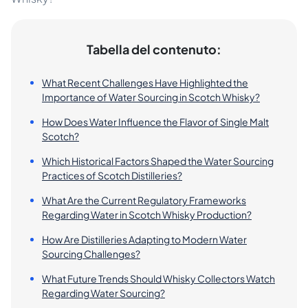
Tabella del contenuto:
What Recent Challenges Have Highlighted the
Importance of Water Sourcing in Scotch Whisky?
How Does Water Influence the Flavor of Single Malt
Scotch?
Which Historical Factors Shaped the Water Sourcing
Practices of Scotch Distilleries?
What Are the Current Regulatory Frameworks
Regarding Water in Scotch Whisky Production?
How Are Distilleries Adapting to Modern Water
Sourcing Challenges?
What Future Trends Should Whisky Collectors Watch
Regarding Water Sourcing?