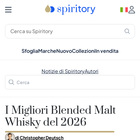
Sfoglia
Marche
Nuovo
Collezioni
In vendita
Notizie di Spiritory
Autori
I Migliori Blended Malt
Whisky del 2026
di
Christopher Deutsch