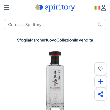
Sfoglia
Marche
Nuovo
Collezioni
In vendita