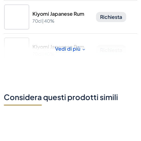
Kiyomi Japanese Rum
Richiesta
70cl |
40%
Kiyomi Japanese Rum
Vedi di più
Richiesta
70cl |
40%
Considera questi prodotti simili