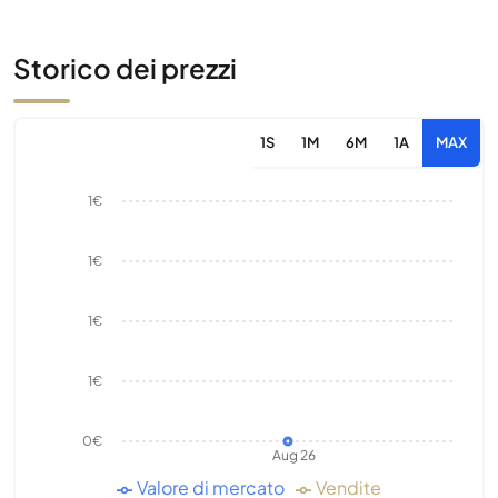
Storico dei prezzi
1S
1M
6M
1A
MAX
1€
1€
1€
1€
0€
Aug 26
Valore di mercato
Vendite