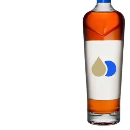
Taiwan
Glendronach
Stati Uniti
Highland Park
Redbreast
Marche
Royal Salute
Ardbeg
Springbank
Dalmore
Glenfiddich
Bourbon e Americano
Hibiki
Blanton's
Johnnie Walker
Booker's
Laphroaig
Eagle Rare
Macallan
Jack Daniel's
Midleton
Jim Beam
Springbank
Maker's Mark
Yamazaki
Michter's
Pappy Van Winkle
Migliori Offerte
Weller
Offerte Hot
Woodford Reserve
Sotto 50€
50-100€
Distillati e Rum