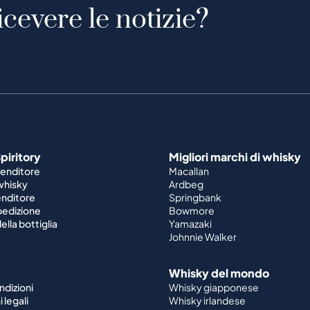
icevere le notizie?
piritory
Migliori marchi di whisky
venditore
Macallan
 whisky
Ardbeg
enditore
Springbank
spedizione
Bowmore
ella bottiglia
Yamazaki
Johnnie Walker
Whisky del mondo
ndizioni
Whisky giapponese
 legali
Whisky irlandese