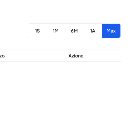
1S
1M
6M
1A
Max
zo
Azione