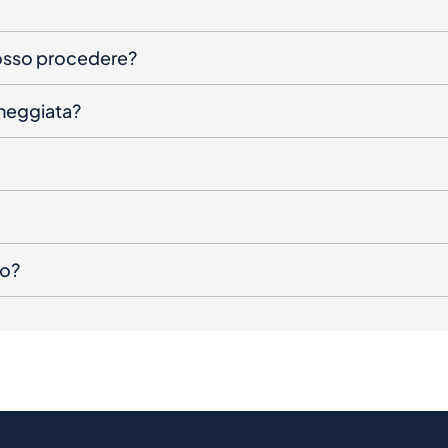
posso procedere?
nneggiata?
to?