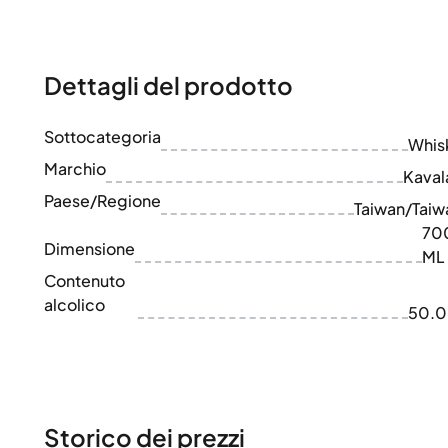
100-200€
Clase Azul
200-500€
Diplomatico
Prossime Uscite
Don Julio
Gin Mare
Dettagli del prodotto
Collezioni
Mangabeiras
Preferiti dai Clienti
Hennessy
Sottocategoria
Raro e da Collezione
Whis
Martell
Edizioni Limitate
Marchio
Monkey 47
Kaval
Distilleria Chiusa
Remy Martin
Paese/Regione
Taiwan/Taiw
Whisky Affumicato
Ron Zacapa
70
Whisky Dolce
Dimensione
ML
Contenuto
alcolico
50.
Storico dei prezzi