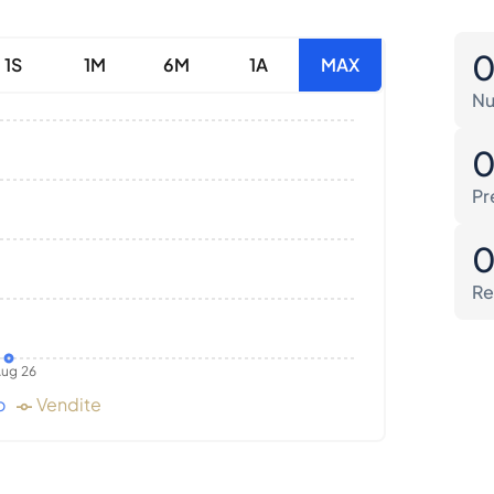
1S
1M
6M
1A
MAX
Nu
Pr
Re
ug 26
o
Vendite