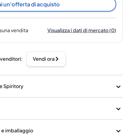
i un'offerta di acquisto
suna vendita
Visualizza i dati di mercato
(
0
)
 venditori
:
Vendi ora
e Spiritory
a e imballaggio