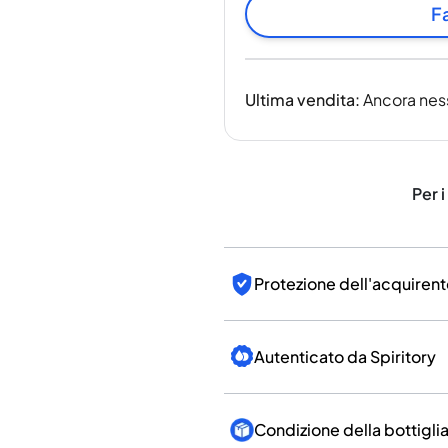
India
Fa
Taiwan
Cina
Corea
Ultima vendita
:
Ancora nes
America e Caraibi
Stati Uniti
Canada
Messico
Per i
Giamaica
Guyana
Barbados
Protezione dell'acquirent
Autenticato da Spiritory
Condizione della bottigli