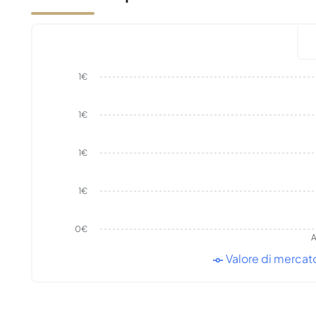
1€
1€
1€
1€
0€
A
Valore di mercat