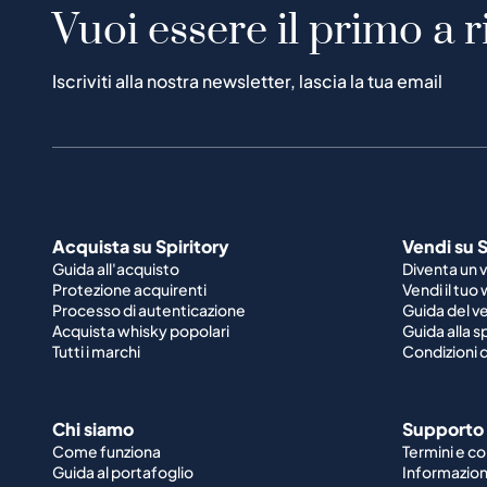
Vuoi essere il primo a r
Iscriviti alla nostra newsletter, lascia la tua email
Acquista su Spiritory
Vendi su S
Guida all'acquisto
Diventa un 
Protezione acquirenti
Vendi il tuo
Processo di autenticazione
Guida del v
Acquista whisky popolari
Guida alla 
Tutti i marchi
Condizioni d
Chi siamo
Supporto
Come funziona
Termini e co
Guida al portafoglio
Informazioni