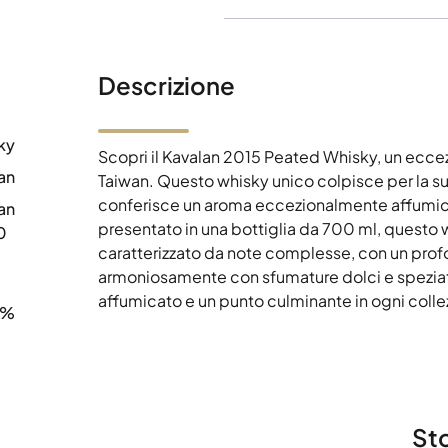
Descrizione
ky
Scopri il Kavalan 2015 Peated Whisky, un eccezi
an
Taiwan. Questo whisky unico colpisce per la sua
conferisce un aroma eccezionalmente affumic
an
presentato in una bottiglia da 700 ml, questo wh
0
caratterizzato da note complesse, con un profo
armoniosamente con sfumature dolci e speziate
affumicato e un punto culminante in ogni colle
0%
Sto