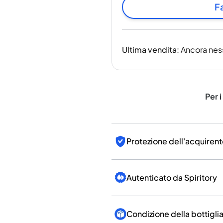
India
Fa
Taiwan
Cina
Corea
Ultima vendita
:
Ancora nes
America e Caraibi
Stati Uniti
Canada
Messico
Per i
Giamaica
Guyana
Barbados
Protezione dell'acquirent
Autenticato da Spiritory
Condizione della bottigli