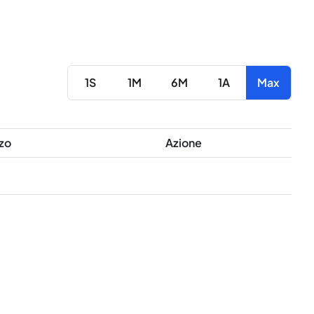
1S
1M
6M
1A
Max
zo
Azione