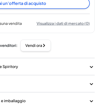
i un'offerta di acquisto
suna vendita
Visualizza i dati di mercato
(
0
)
 venditori
:
Vendi ora
e Spiritory
a e imballaggio