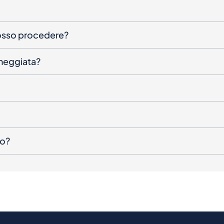
posso procedere?
nneggiata?
to?