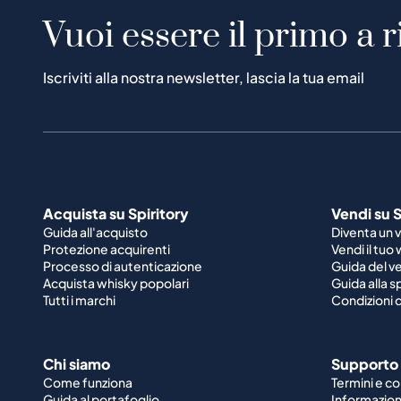
Vuoi essere il primo a r
Iscriviti alla nostra newsletter, lascia la tua email
Acquista su Spiritory
Vendi su S
Guida all'acquisto
Diventa un 
Protezione acquirenti
Vendi il tuo
Processo di autenticazione
Guida del v
Acquista whisky popolari
Guida alla 
Tutti i marchi
Condizioni d
Chi siamo
Supporto
Come funziona
Termini e co
Guida al portafoglio
Informazioni