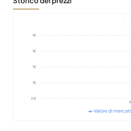
Storico dei prezzi
1€
1€
1€
1€
0€
A
Valore di mercat