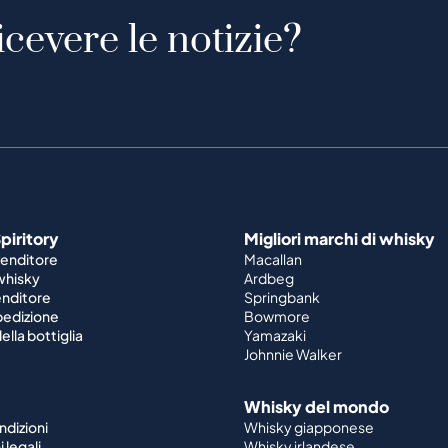
icevere le notizie?
piritory
Migliori marchi di whisky
venditore
Macallan
 whisky
Ardbeg
enditore
Springbank
spedizione
Bowmore
ella bottiglia
Yamazaki
Johnnie Walker
Whisky del mondo
ndizioni
Whisky giapponese
 legali
Whisky irlandese