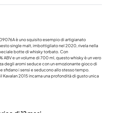
9076A è uno squisito esempio di artigianato
esto single malt, imbottigliato nel 2020, rivela nella
peciale botte di whisky torbato. Con
% ABV e un volume di 700 ml, questo whisky è un vero
lozza degli aromi seduce con un emozionante gioco di
he sfidano i sensi e seducono allo stesso tempo.
il Kavalan 2015 incarna una profondità di gusto unica