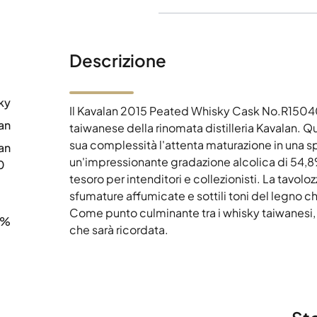
Descrizione
ky
Il Kavalan 2015 Peated Whisky Cask No.R15040
an
taiwanese della rinomata distilleria Kavalan. Qu
sua complessità l'attenta maturazione in una s
an
un'impressionante gradazione alcolica di 54,8
0
tesoro per intenditori e collezionisti. La tavo
sfumature affumicate e sottili toni del legno c
Come punto culminante tra i whisky taiwanesi, 
8%
che sarà ricordata.