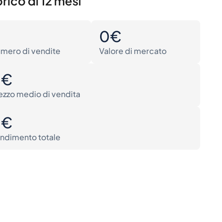
rico di 12 mesi
0
0€
mero di vendite
Valore di mercato
0€
ezzo medio di vendita
0€
ndimento totale