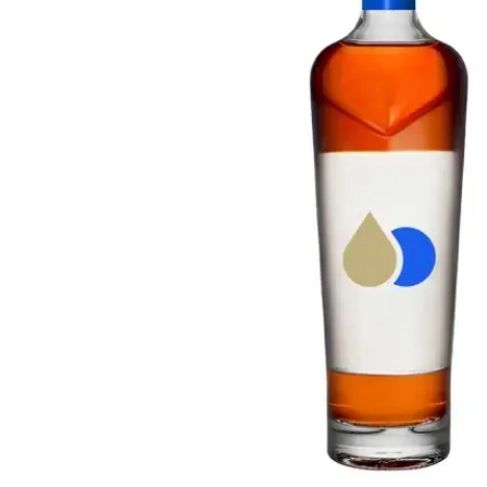
Taiwan
Glendronach
Stati Uniti
Highland Park
Redbreast
Marche
Royal Salute
Ardbeg
Springbank
Dalmore
Glenfiddich
Bourbon e Americano
Hibiki
Blanton's
Johnnie Walker
Booker's
Laphroaig
Eagle Rare
Macallan
Jack Daniel's
Midleton
Jim Beam
Springbank
Maker's Mark
Yamazaki
Michter's
Pappy Van Winkle
Migliori Offerte
Weller
Offerte Hot
Woodford Reserve
Sotto 50€
50-100€
Distillati e Rum