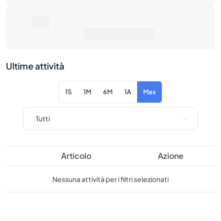
Ultime attività
1S
1M
6M
1A
Max
Articolo
Azione
Nessuna attività per i filtri selezionati
Considera questi prodotti simili