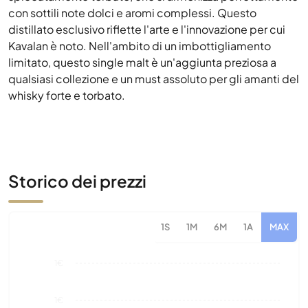
qualsiasi collezione e un must assoluto per gli amanti del
whisky forte e torbato.
Storico dei prezzi
1S
1M
6M
1A
MAX
1€
1€
1€
1€