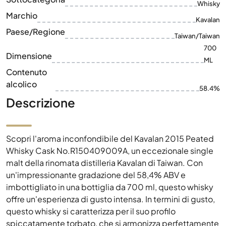
Dimensione
ML
Contenuto
alcolico
58.4%
Descrizione
Scopri l'aroma inconfondibile del Kavalan 2015 Peated
Whisky Cask No.R150409009A, un eccezionale single
malt della rinomata distilleria Kavalan di Taiwan. Con
un'impressionante gradazione del 58,4% ABV e
imbottigliato in una bottiglia da 700 ml, questo whisky
offre un'esperienza di gusto intensa. In termini di gusto,
questo whisky si caratterizza per il suo profilo
spiccatamente torbato, che si armonizza perfettamente
con sottili note dolci e aromi complessi. Questo
distillato esclusivo riflette l'arte e l'innovazione per cui
Kavalan è noto. Nell'ambito di un imbottigliamento
limitato, questo single malt è un'aggiunta preziosa a