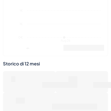
0€
Aug 26
Valore di mercato
Vendite
Storico di 12 mesi
0
0€
Numero di vendite
Valore di mercato
0€
Prezzo medio di vendita
0€
Rendimento totale