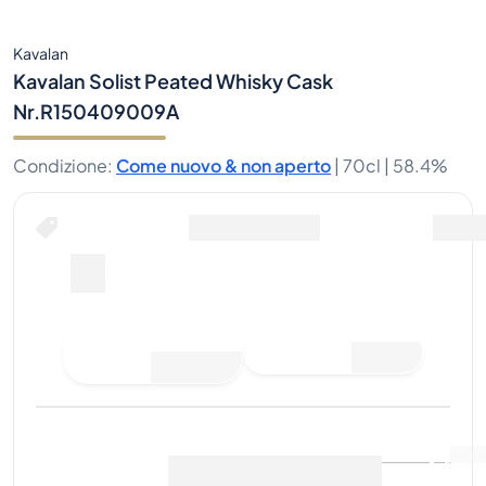
Kavalan
Kavalan Solist Peated Whisky Cask
Nr.R150409009A
Condizione
:
Come nuovo & non aperto
|
70cl |
58.4%
Fai un'offerta di acquisto
Ultima vendita
:
Ancora
Visualizza i dati di mercato
(
0
)
nessuna vendita
Vendi ora