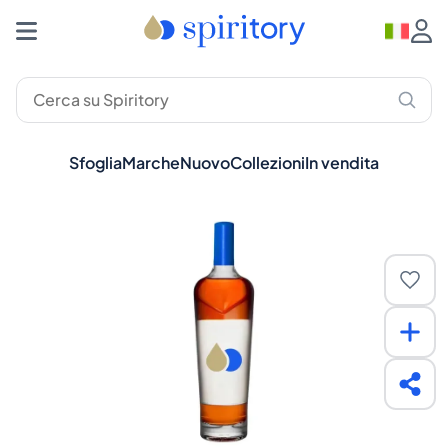
Sfoglia
Marche
Nuovo
Collezioni
In vendita