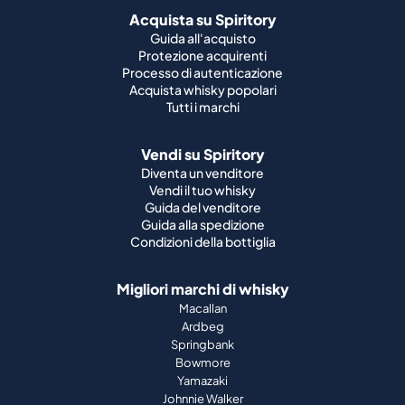
Tutti i marchi
Vendi su Spiritory
Diventa un venditore
Vendi il tuo whisky
Guida del venditore
Guida alla spedizione
Condizioni della bottiglia
Migliori marchi di whisky
Macallan
Ardbeg
Springbank
Bowmore
Yamazaki
Johnnie Walker
Migliori marchi di whisky scozzese
Highland Park
Laphroaig