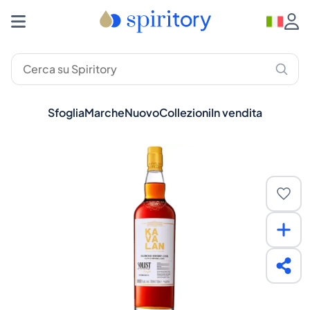
Sfoglia
Marche
Nuovo
Collezioni
In vendita