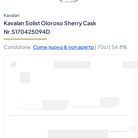
Kavalan
Kavalan Solist Oloroso Sherry Cask
Nr.S170425094D
Condizione
:
Come nuovo & non aperto
|
70cl |
54.8%
Fai un'offerta di acquisto
Ultima vendita
:
Ancora
Visualizza i dati di mercato
(
0
)
nessuna vendita
Vendi ora