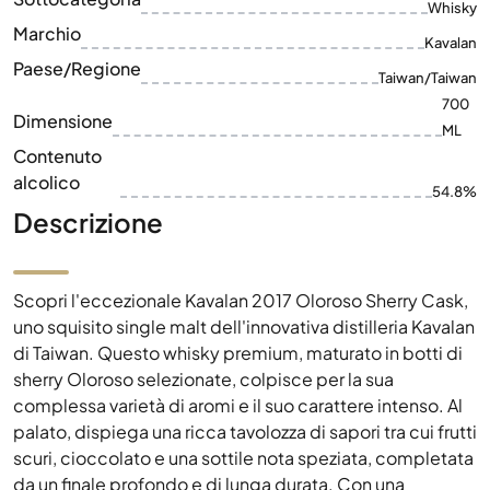
Dimensione
ML
Contenuto
alcolico
54.8%
Descrizione
Scopri l'eccezionale Kavalan 2017 Oloroso Sherry Cask,
uno squisito single malt dell'innovativa distilleria Kavalan
di Taiwan. Questo whisky premium, maturato in botti di
sherry Oloroso selezionate, colpisce per la sua
complessa varietà di aromi e il suo carattere intenso. Al
palato, dispiega una ricca tavolozza di sapori tra cui frutti
scuri, cioccolato e una sottile nota speziata, completata
da un finale profondo e di lunga durata. Con una
gradazione alcolica del 54,8% e imbottigliato in una
bottiglia da 700 ml nel 2022, questo whisky
rappresenta la magistrale arte della distillazione del
whisky a Taiwan. Un must per ogni amante dei single