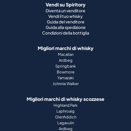
Condizioni della bottiglia
Migliori marchi di whisky
Macallan
Ardbeg
Springbank
Bowmore
Yamazaki
Johnnie Walker
Migliori marchi di whisky scozzese
Highland Park
Laphroaig
Glenfiddich
Lagavulin
Ardbeg
Glenmorangie
Chi siamo
Come funziona