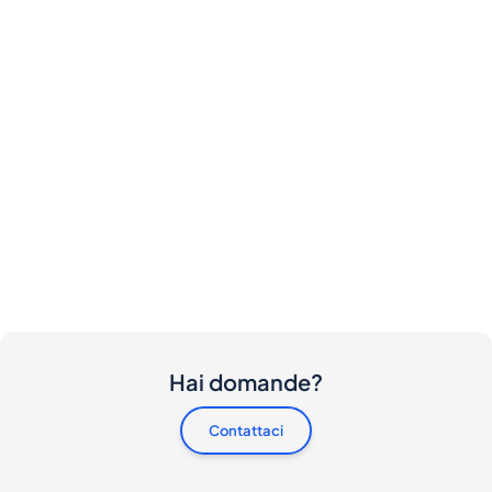
Hai domande?
Contattaci
Ci sono dei costi per acquirenti e venditori?
Vorrei acquistare questa bottiglia. Come posso
procedere?