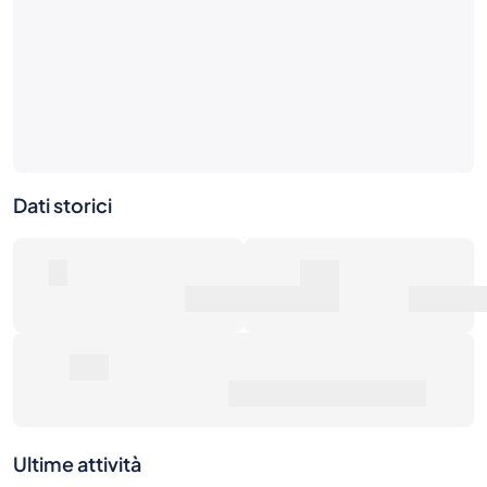
Dati storici
0
0€
Numero di vendite
Valore di mercato
0€
Prezzo medio di vendita
Ultime attività
1S
1M
6M
1A
Max