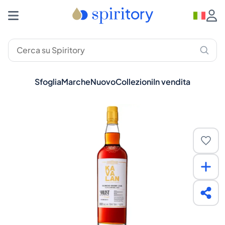
Sfoglia
Marche
Nuovo
Collezioni
In vendita