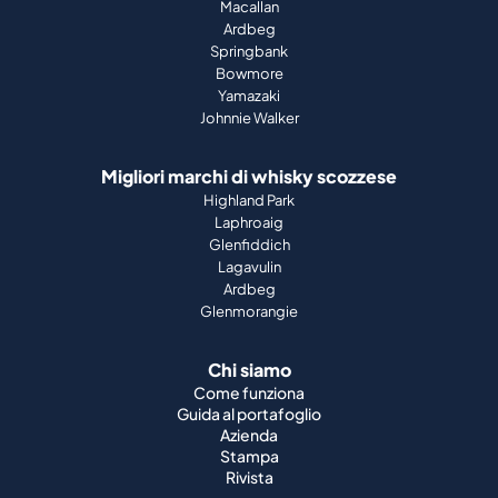
Macallan
Ardbeg
Springbank
Bowmore
Yamazaki
Johnnie Walker
Migliori marchi di whisky scozzese
Highland Park
Laphroaig
Glenfiddich
Lagavulin
Ardbeg
Glenmorangie
Chi siamo
Come funziona
Guida al portafoglio
Azienda
Stampa
Rivista