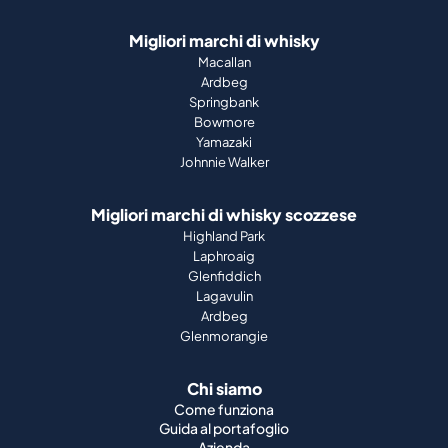
Migliori marchi di whisky
Macallan
Ardbeg
Springbank
Bowmore
Yamazaki
Johnnie Walker
Migliori marchi di whisky scozzese
Highland Park
Laphroaig
Glenfiddich
Lagavulin
Ardbeg
Glenmorangie
Chi siamo
Come funziona
Guida al portafoglio
Azienda