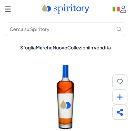
Sfoglia
Marche
Nuovo
Collezioni
In vendita