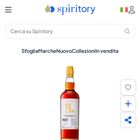
Sfoglia
Marche
Nuovo
Collezioni
In vendita