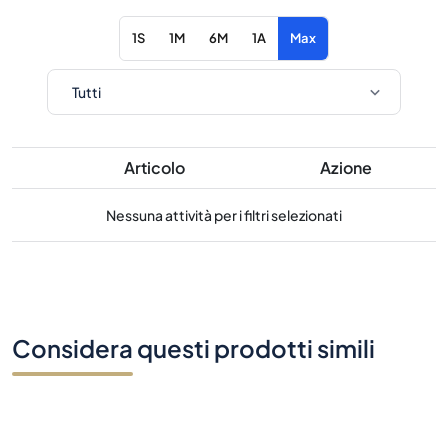
1S
1M
6M
1A
Max
Articolo
Azione
Nessuna attività per i filtri selezionati
Considera questi prodotti simili