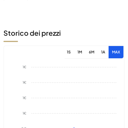
Storico dei prezzi
1S
1M
6M
1A
MAX
1€
1€
1€
1€