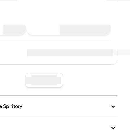
to
Compra ora
suna vendita
Visualizza i dati di mercato
(
..
)
 venditori
:
Vendi ora
e Spiritory