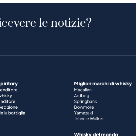
icevere le notizie?
piritory
Migliori marchi di whisky
venditore
Macallan
 whisky
Ardbeg
enditore
Springbank
spedizione
Bowmore
ella bottiglia
Yamazaki
Johnnie Walker
Whisky del mondo