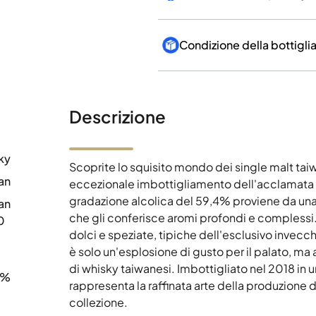
Condizione della bottigli
Descrizione
ky
Scoprite lo squisito mondo dei single malt tai
an
eccezionale imbottigliamento dell'acclamata d
gradazione alcolica del 59,4% proviene da una
an
che gli conferisce aromi profondi e complessi. 
0
dolci e speziate, tipiche dell'esclusivo invecch
è solo un'esplosione di gusto per il palato, ma a
di whisky taiwanesi. Imbottigliato nel 2018 in 
4%
rappresenta la raffinata arte della produzione d
collezione.