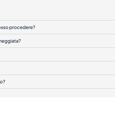
posso procedere?
nneggiata?
to?