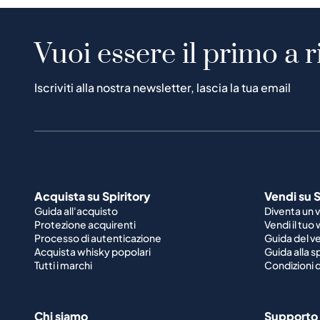
Vuoi essere il primo a r
Iscriviti alla nostra newsletter, lascia la tua email
Acquista su Spiritory
Vendi su S
Guida all'acquisto
Diventa un 
Protezione acquirenti
Vendi il tuo
Processo di autenticazione
Guida del v
Acquista whisky popolari
Guida alla 
Tutti i marchi
Condizioni d
Chi siamo
Supporto