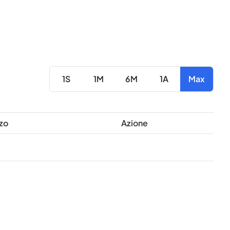
1S
1M
6M
1A
Max
zo
Azione