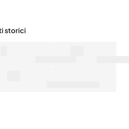
i storici
0
0€
mero di vendite
Valore di mercato
0€
ezzo medio di vendita