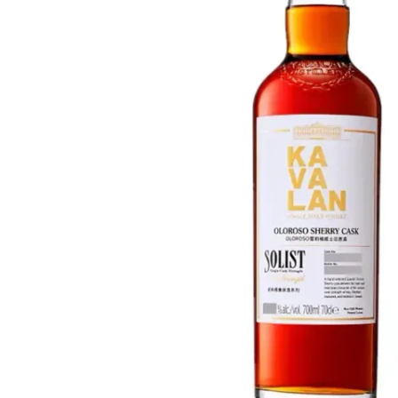
Taiwan
Glendronach
Stati Uniti
Highland Park
Redbreast
Marche
Royal Salute
Ardbeg
Springbank
Dalmore
Glenfiddich
Bourbon e Americano
Hibiki
Blanton's
Johnnie Walker
Booker's
Laphroaig
Eagle Rare
Macallan
Jack Daniel's
Midleton
Jim Beam
Springbank
Maker's Mark
Yamazaki
Michter's
Pappy Van Winkle
Migliori Offerte
Weller
Offerte Hot
Woodford Reserve
Sotto 50€
50-100€
Distillati e Rum