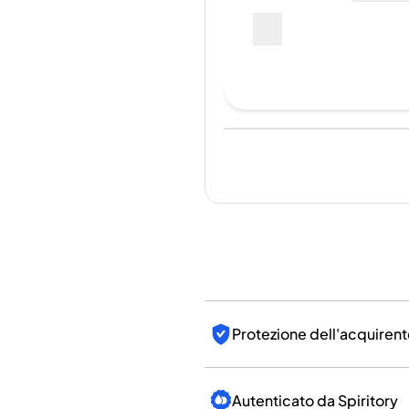
India
--
Taiwan
Cina
Corea
Fai un'offerta di acquis
America e Caraibi
Stati Uniti
Canada
Ultima vendita
:
Ancora nes
Messico
Giamaica
Guyana
Barbados
Per i
Protezione dell'acquirent
Autenticato da Spiritory