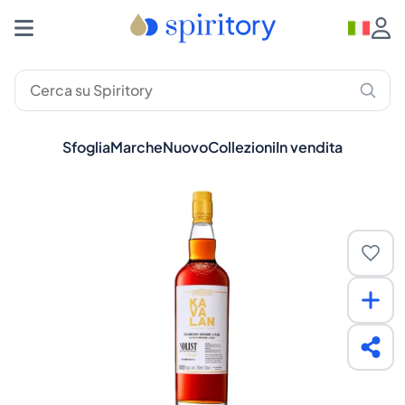
Sfoglia
Marche
Nuovo
Collezioni
In vendita