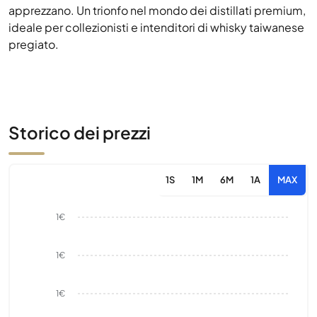
apprezzano. Un trionfo nel mondo dei distillati premium,
ideale per collezionisti e intenditori di whisky taiwanese
pregiato.
Storico dei prezzi
1S
1M
6M
1A
MAX
1€
1€
1€