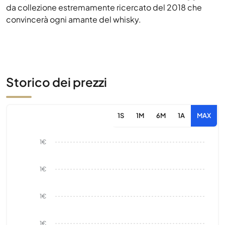
da collezione estremamente ricercato del 2018 che
convincerà ogni amante del whisky.
Storico dei prezzi
1S
1M
6M
1A
MAX
1€
1€
1€
1€