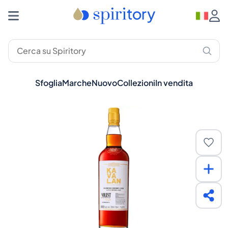
Sfoglia
Marche
Nuovo
Collezioni
In vendita