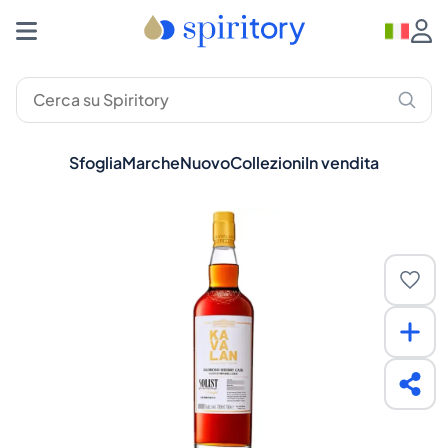
Sfoglia
Marche
Nuovo
Collezioni
In vendita