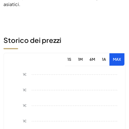
asiatici.
Storico dei prezzi
1S
1M
6M
1A
MAX
1€
1€
1€
1€