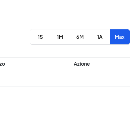
1S
1M
6M
1A
Max
zo
Azione