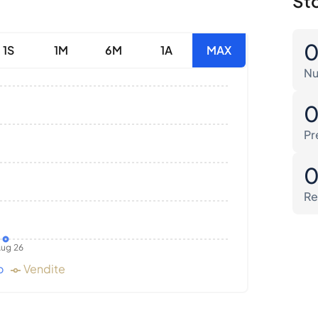
Sto
1S
1M
6M
1A
MAX
Nu
Pr
Re
ug 26
o
Vendite