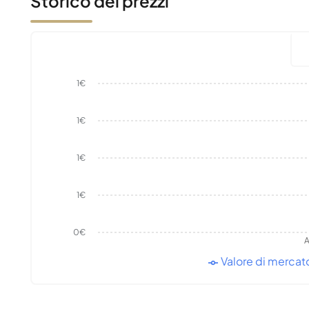
Storico dei prezzi
1€
1€
1€
1€
0€
A
Valore di mercat