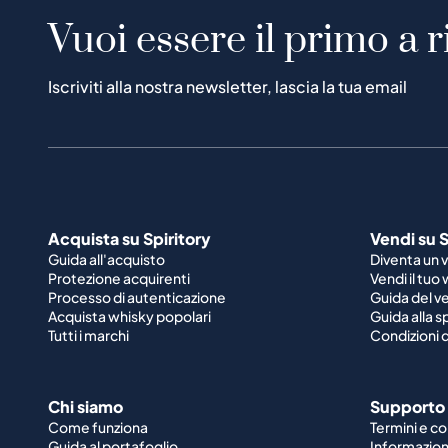
Vuoi essere il primo a r
Iscriviti alla nostra newsletter, lascia la tua email
Acquista su Spiritory
Vendi su S
Guida all'acquisto
Diventa un 
Protezione acquirenti
Vendi il tuo
Processo di autenticazione
Guida del v
Acquista whisky popolari
Guida alla 
Tutti i marchi
Condizioni d
Chi siamo
Supporto
Come funziona
Termini e co
Guida al portafoglio
Informazioni