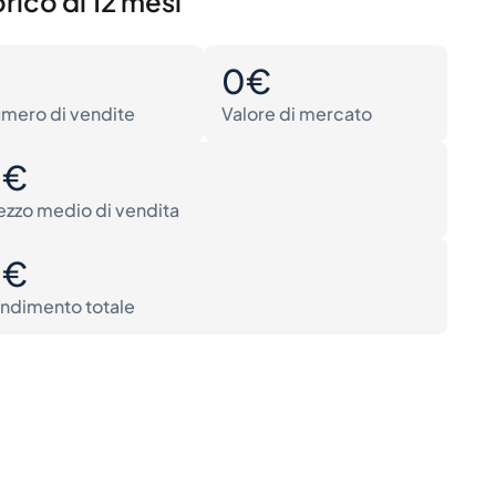
rico di 12 mesi
0
0€
mero di vendite
Valore di mercato
0€
ezzo medio di vendita
0€
ndimento totale