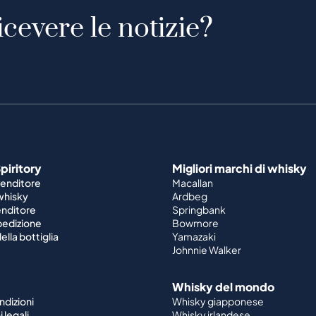
icevere le notizie?
piritory
Migliori marchi di whisky
venditore
Macallan
 whisky
Ardbeg
enditore
Springbank
spedizione
Bowmore
ella bottiglia
Yamazaki
Johnnie Walker
Whisky del mondo
ndizioni
Whisky giapponese
 legali
Whisky irlandese