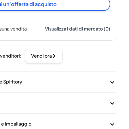
i un'offerta di acquisto
suna vendita
Visualizza i dati di mercato
(
0
)
 venditori
:
Vendi ora
e Spiritory
a e imballaggio