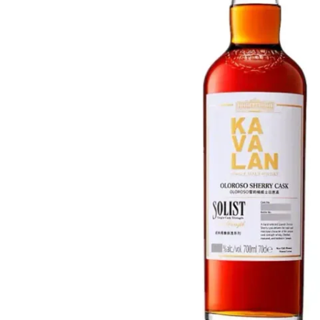
Taiwan
Glendronach
Stati Uniti
Highland Park
Redbreast
Marche
Royal Salute
Ardbeg
Springbank
Dalmore
Glenfiddich
Bourbon e Americano
Hibiki
Blanton's
Johnnie Walker
Booker's
Laphroaig
Eagle Rare
Macallan
Jack Daniel's
Midleton
Jim Beam
Springbank
Maker's Mark
Yamazaki
Michter's
Pappy Van Winkle
Migliori Offerte
Weller
Offerte Hot
Woodford Reserve
Sotto 50€
50-100€
Distillati e Rum