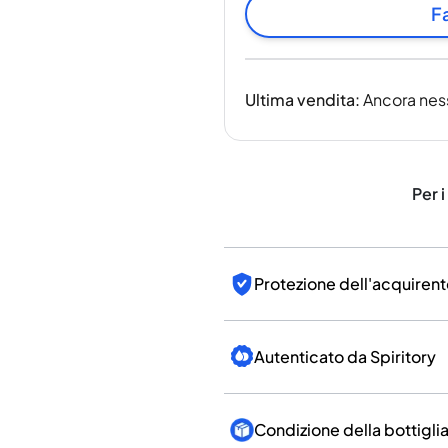
India
Fa
Taiwan
Cina
Corea
Ultima vendita
:
Ancora nes
America e Caraibi
Stati Uniti
Canada
Messico
Per i
Giamaica
Guyana
Barbados
Protezione dell'acquirent
Autenticato da Spiritory
Condizione della bottigli