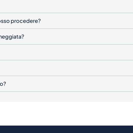
posso procedere?
nneggiata?
to?