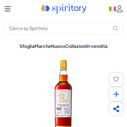
Sfoglia
Marche
Nuovo
Collezioni
In vendita