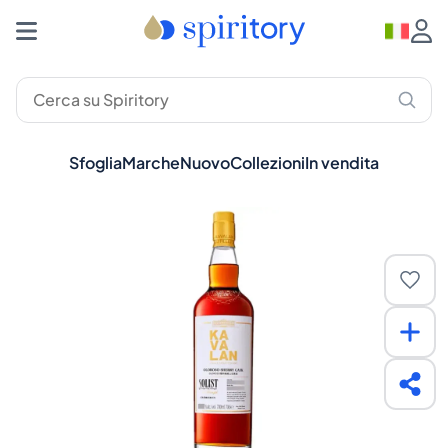
Sfoglia
Marche
Nuovo
Collezioni
In vendita