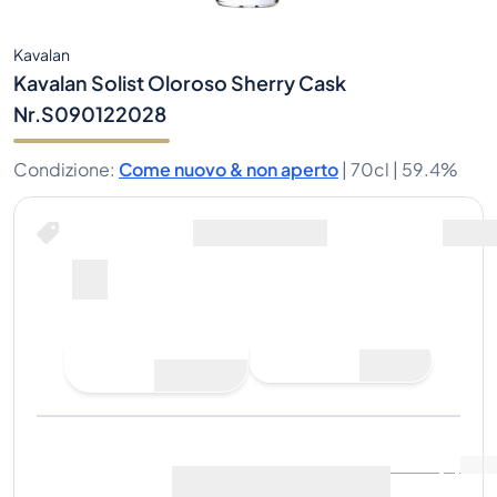
Kavalan
Kavalan Solist Oloroso Sherry Cask
Nr.S090122028
Condizione
:
Come nuovo & non aperto
|
70cl |
59.4%
Fai un'offerta di acquisto
Ultima vendita
:
Ancora
Visualizza i dati di mercato
(
..
)
nessuna vendita
Vendi ora