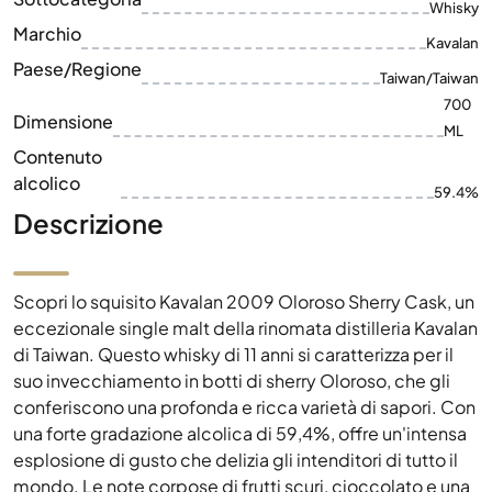
Dimensione
ML
Contenuto
alcolico
59.4%
Descrizione
Scopri lo squisito Kavalan 2009 Oloroso Sherry Cask, un
eccezionale single malt della rinomata distilleria Kavalan
di Taiwan. Questo whisky di 11 anni si caratterizza per il
suo invecchiamento in botti di sherry Oloroso, che gli
conferiscono una profonda e ricca varietà di sapori. Con
una forte gradazione alcolica di 59,4%, offre un'intensa
esplosione di gusto che delizia gli intenditori di tutto il
mondo. Le note corpose di frutti scuri, cioccolato e una
leggera speziatura rendono ogni bicchiere
un'esperienza di piacere incomparabile. Come
prodotto della distilleria Kavalan, questo whisky
rappresenta il meglio che l'artigianato taiwanese ha da