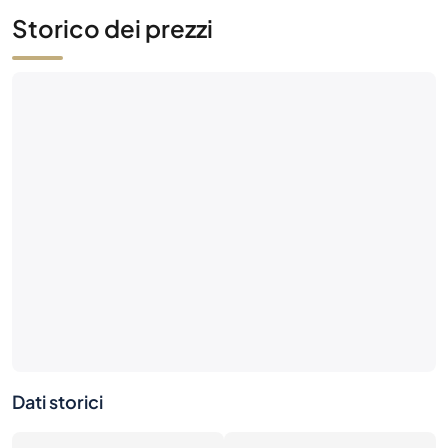
Dati storici
0
0€
Numero di vendite
Valore di mercato