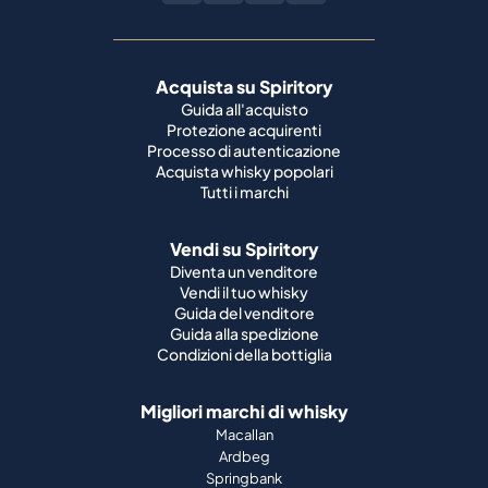
Guida all'acquisto
Protezione acquirenti
Processo di autenticazione
Acquista whisky popolari
Tutti i marchi
Vendi su Spiritory
Diventa un venditore
Vendi il tuo whisky
Guida del venditore
Guida alla spedizione
Condizioni della bottiglia
Migliori marchi di whisky
Macallan
Ardbeg
Springbank
Bowmore
Yamazaki
Johnnie Walker