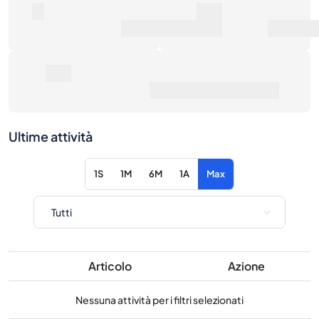
0€
Prezzo medio di vendita
Ultime attività
1S
1M
6M
1A
Max
Articolo
Azione
Nessuna attività per i filtri selezionati