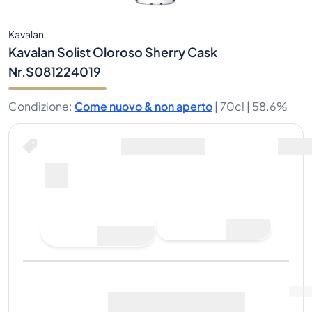
Kavalan
Kavalan Solist Oloroso Sherry Cask
Nr.S081224019
Condizione
:
Come nuovo & non aperto
|
70cl |
58.6%
Compra ora per
spedizione inclusa
--
Fai un'offerta di
Compra ora
acquisto
Ultima vendita
:
Ancora
Visualizza i dati di mercato
(
..
)
nessuna vendita