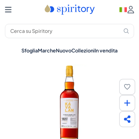
Sfoglia
Marche
Nuovo
Collezioni
In vendita