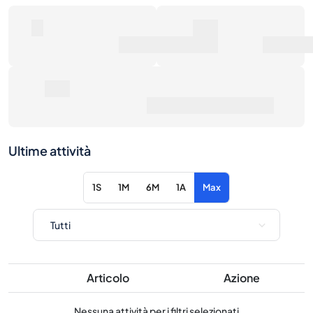
0
0€
Numero di vendite
Valore di mercato
0€
Prezzo medio di vendita
Ultime attività
1S
1M
6M
1A
Max
Articolo
Azione
Nessuna attività per i filtri selezionati