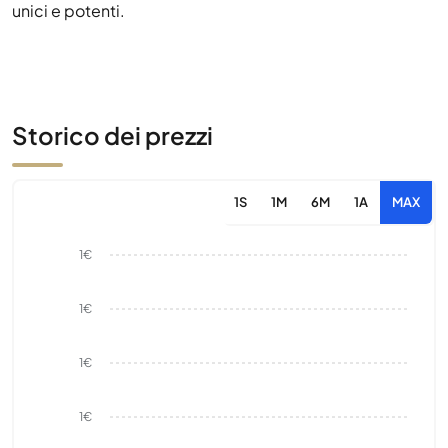
unici e potenti.
Storico dei prezzi
1S
1M
6M
1A
MAX
1€
1€
1€
1€