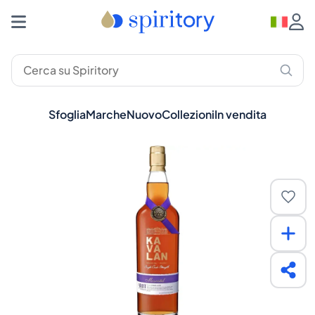
Sfoglia
Marche
Nuovo
Collezioni
In vendita