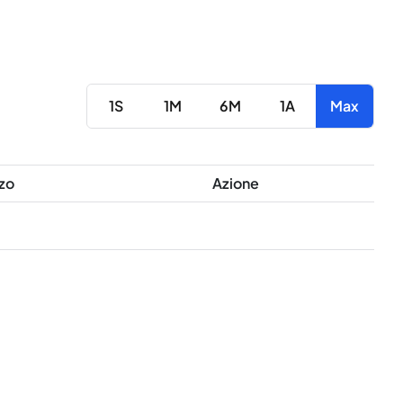
1S
1M
6M
1A
Max
zo
Azione