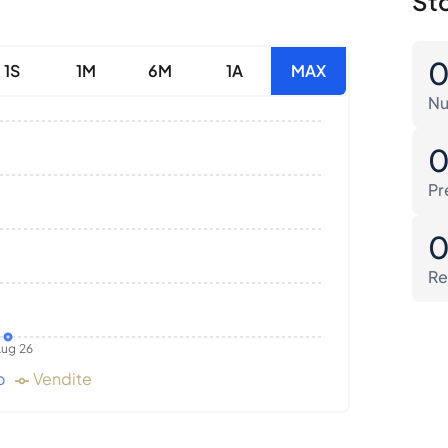
Sto
1S
1M
6M
1A
MAX
Nu
Pr
Re
ug 26
o
Vendite