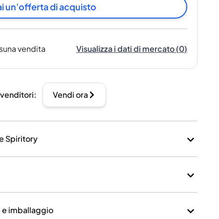
i un'offerta di acquisto
suna vendita
Visualizza i dati di mercato
(
0
)
 venditori
:
Vendi ora
e Spiritory
a e imballaggio