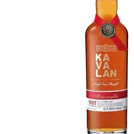
Taiwan
Glendronach
Stati Uniti
Highland Park
Redbreast
Marche
Royal Salute
Ardbeg
Springbank
Dalmore
Glenfiddich
Bourbon e Americano
Hibiki
Blanton's
Johnnie Walker
Booker's
Laphroaig
Eagle Rare
Macallan
Jack Daniel's
Midleton
Jim Beam
Springbank
Maker's Mark
Yamazaki
Michter's
Pappy Van Winkle
Migliori Offerte
Weller
Offerte Hot
Woodford Reserve
Sotto 50€
50-100€
Distillati e Rum