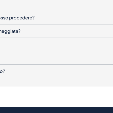
posso procedere?
nneggiata?
to?