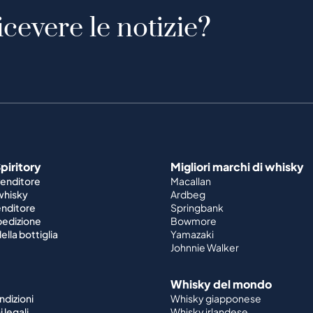
icevere le notizie?
piritory
Migliori marchi di whisky
venditore
Macallan
 whisky
Ardbeg
enditore
Springbank
spedizione
Bowmore
ella bottiglia
Yamazaki
Johnnie Walker
Whisky del mondo
ndizioni
Whisky giapponese
 legali
Whisky irlandese