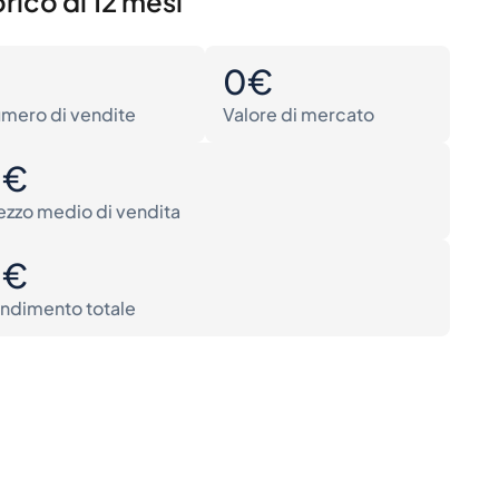
rico di 12 mesi
0
0€
mero di vendite
Valore di mercato
0€
ezzo medio di vendita
0€
ndimento totale