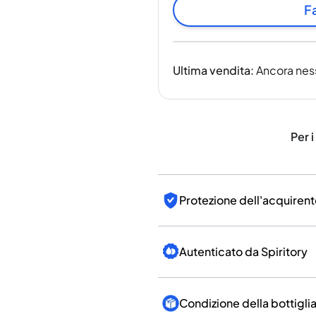
India
Fa
Taiwan
Cina
Corea
Ultima vendita
:
Ancora nes
America e Caraibi
Stati Uniti
Canada
Messico
Per i
Giamaica
Guyana
Barbados
Protezione dell'acquirent
Autenticato da Spiritory
Condizione della bottigli