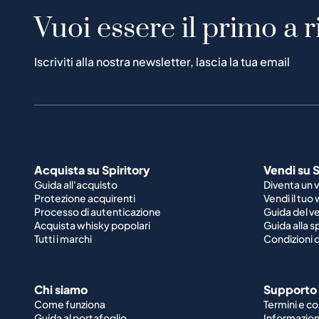
Vuoi essere il primo a r
Iscriviti alla nostra newsletter, lascia la tua email
Acquista su Spiritory
Vendi su S
Guida all'acquisto
Diventa un 
Protezione acquirenti
Vendi il tuo
Processo di autenticazione
Guida del v
Acquista whisky popolari
Guida alla 
Tutti i marchi
Condizioni d
Chi siamo
Supporto
Come funziona
Termini e co
Guida al portafoglio
Informazioni