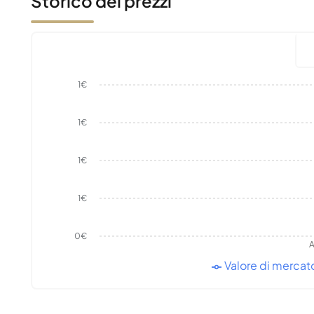
Storico dei prezzi
1€
1€
1€
1€
0€
A
Valore di mercat