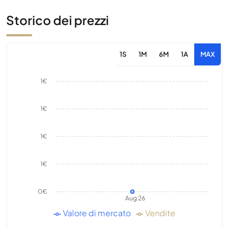
Storico dei prezzi
1S
1M
6M
1A
MAX
1€
1€
1€
1€
0€
Aug 26
Valore di mercato
Vendite