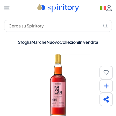
Sfoglia
Marche
Nuovo
Collezioni
In vendita