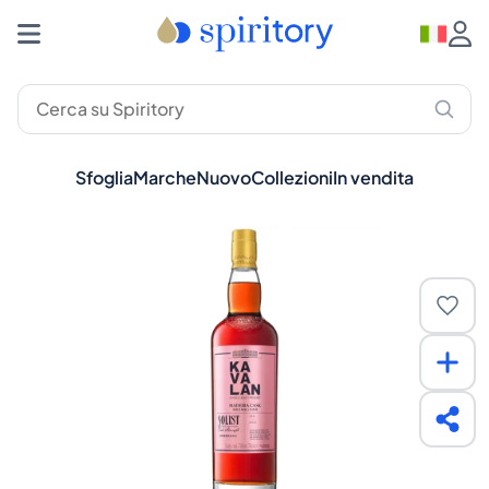
Sfoglia
Marche
Nuovo
Collezioni
In vendita