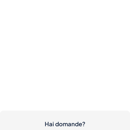
Hai domande?
Contattaci
Ci sono dei costi per acquirenti e venditori?