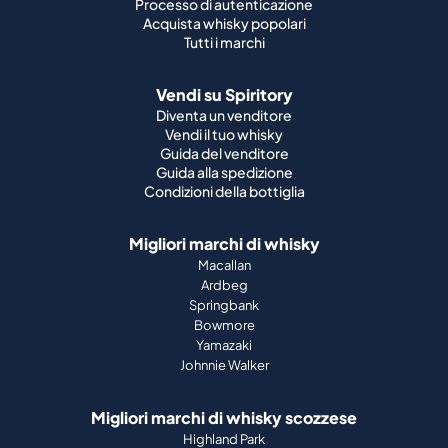
Diventa un venditore
Vendi il tuo whisky
Guida del venditore
Guida alla spedizione
Condizioni della bottiglia
Migliori marchi di whisky
Macallan
Ardbeg
Springbank
Bowmore
Yamazaki
Johnnie Walker
Migliori marchi di whisky scozzese
Highland Park
Laphroaig
Glenfiddich
Lagavulin
Ardbeg
Glenmorangie