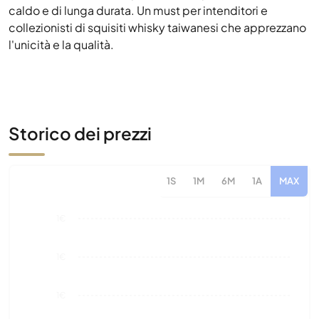
Storico dei prezzi
1S
1M
6M
1A
MAX
1€
1€
1€
1€
0€
Aug 26