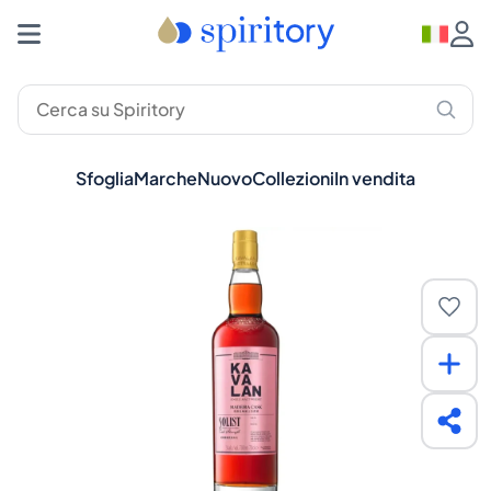
Sfoglia
Marche
Nuovo
Collezioni
In vendita