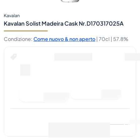
Kavalan
Kavalan Solist Madeira Cask Nr.D170317025A
Condizione
:
Come nuovo & non aperto
|
70cl |
57.8%
Fai un'offerta di acquisto
Ultima vendita
:
Ancora
Visualizza i dati di mercato
(
0
)
nessuna vendita
Vendi ora