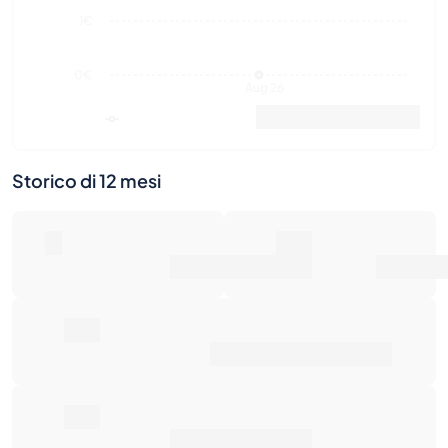
Valore di mercato
Vendite
Storico di 12 mesi
0
0€
Numero di vendite
Valore di mercato
0€
Prezzo medio di vendita
0€
Rendimento totale
Ultime attività