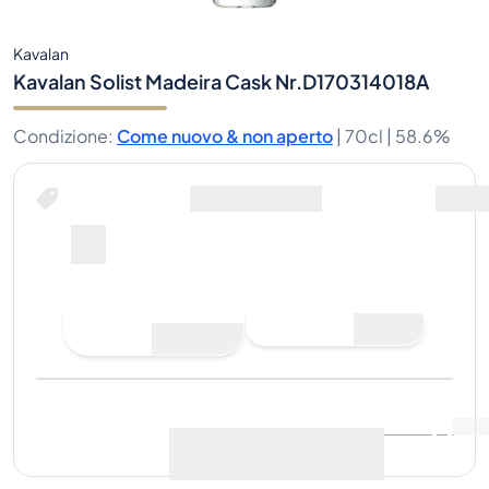
Kavalan
Kavalan Solist Madeira Cask Nr.D170314018A
Condizione
:
Come nuovo & non aperto
|
70cl |
58.6%
Fai un'offerta di acquisto
Ultima vendita
:
Ancora
Visualizza i dati di mercato
(
0
)
nessuna vendita
Vendi ora