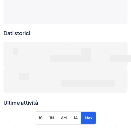
Dati storici
0
0€
Numero di vendite
Valore di mercato
0€
Prezzo medio di vendita
Ultime attività
1S
1M
6M
1A
Max
Articolo
Azione