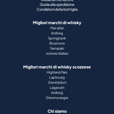
Macallan
Ardbeg
Springbank
Bowmore
Yamazaki
Johnnie Walker
Migliori marchi di whisky scozzese
Highland Park
Laphroaig
Glenfiddich
Lagavulin
Ardbeg
Glenmorangie
Chi siamo
Come funziona
Guida al portafoglio
Azienda
Stampa
Rivista