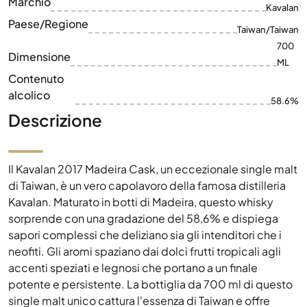
Contenuto
alcolico
58.6%
Descrizione
Il Kavalan 2017 Madeira Cask, un eccezionale single malt
di Taiwan, è un vero capolavoro della famosa distilleria
Kavalan. Maturato in botti di Madeira, questo whisky
sorprende con una gradazione del 58,6% e dispiega
sapori complessi che deliziano sia gli intenditori che i
neofiti. Gli aromi spaziano dai dolci frutti tropicali agli
accenti speziati e legnosi che portano a un finale
potente e persistente. La bottiglia da 700 ml di questo
single malt unico cattura l'essenza di Taiwan e offre
un'esperienza di piacere esclusiva. Un must per ogni
amante del whisky che è alla ricerca di esperienze di
gusto straordinarie e valorizza la qualità e la tradizione.