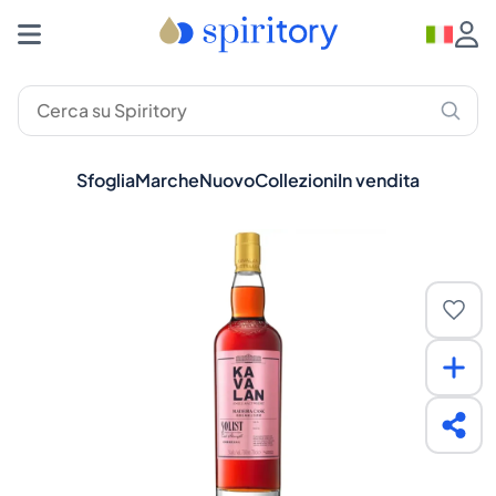
Sfoglia
Marche
Nuovo
Collezioni
In vendita