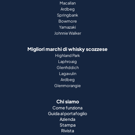
Macallan
Ardbeg
Springbank
Bowmore
Yamazaki
Johnnie Walker
Migliori marchi di whisky scozzese
Highland Park
Laphroaig
Glenfiddich
Lagavulin
Ardbeg
Glenmorangie
Chi siamo
Come funziona
Guida al portafoglio
Azienda
Stampa
Rivista