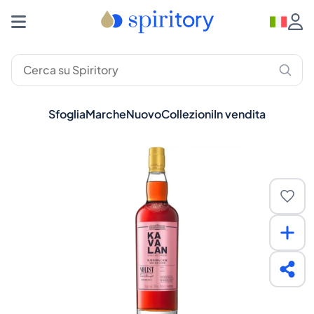
Sfoglia
Marche
Nuovo
Collezioni
In vendita