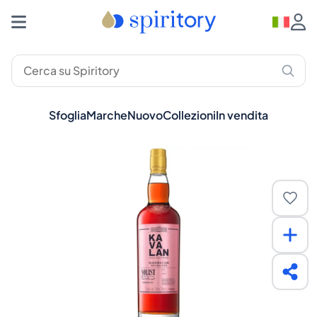
Sfoglia
Marche
Nuovo
Collezioni
In vendita