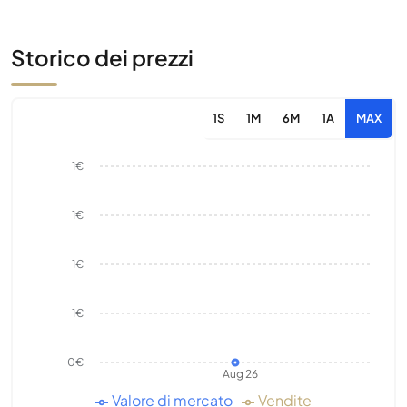
Storico dei prezzi
1S
1M
6M
1A
MAX
1€
1€
1€
1€
0€
Aug 26
Valore di mercato
Vendite