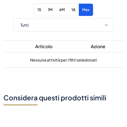
1S
1M
6M
1A
Max
Articolo
Azione
Nessuna attività per i filtri selezionati
Considera questi prodotti simili