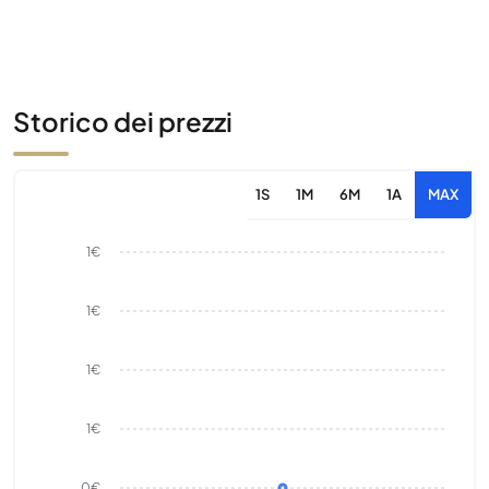
Storico dei prezzi
1S
1M
6M
1A
MAX
1€
1€
1€
1€
0€