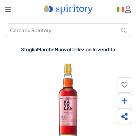
Sfoglia
Marche
Nuovo
Collezioni
In vendita